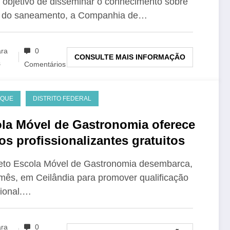
objetivo de disseminar o conhecimento sobre
lo do saneamento, a Companhia de…
ara
0
CONSULTE MAIS INFORMAÇÃO
s
Comentários
AQUE
DISTRITO FEDERAL
la Móvel de Gastronomia oferece
os profissionalizantes gratuitos
eto Escola Móvel de Gastronomia desembarca,
mês, em Ceilândia para promover qualificação
sional.…
ara
0