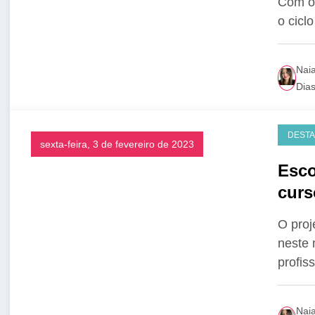
Com o 
o cic
Nai
Dia
DEST
sexta-feira, 3 de fevereiro de 2023
Esco
curs
O proj
neste 
profis
Nai