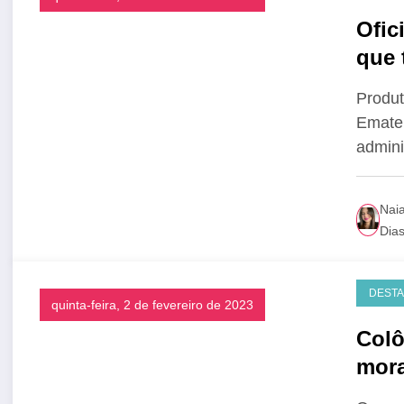
Ofic
que 
Produt
Emate
admini
Nai
Dia
DEST
quinta-feira, 2 de fevereiro de 2023
Colô
mora