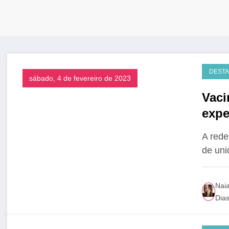
DEST
sábado, 4 de fevereiro de 2023
Vaci
expe
A rede
de un
Nai
Dia