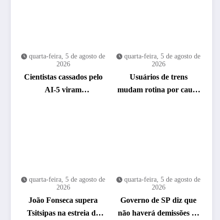
quarta-feira, 5 de agosto de
quarta-feira, 5 de agosto de
2026
2026
Cientistas cassados pelo
Usuários de trens
AI-5 viram
mudam rotina por causa
pesquisadores eméritos
de greve da CPTM
da Fiocruz
quarta-feira, 5 de agosto de
quarta-feira, 5 de agosto de
2026
2026
João Fonseca supera
Governo de SP diz que
Tsitsipas na estreia do
não haverá demissões de