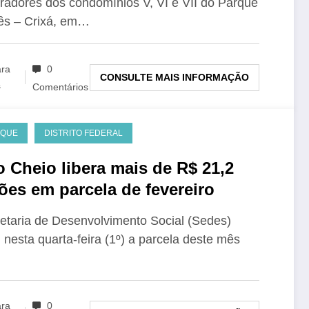
adores dos condomínios V, VI e VII do Parque
ês – Crixá, em…
ara
0
CONSULTE MAIS INFORMAÇÃO
s
Comentários
AQUE
DISTRITO FEDERAL
o Cheio libera mais de R$ 21,2
ões em parcela de fevereiro
etaria de Desenvolvimento Social (Sedes)
u nesta quarta-feira (1º) a parcela deste mês
ara
0