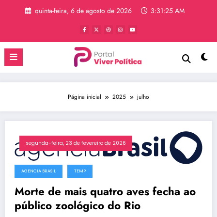
Pular
quinta-feira, 6 de agosto de 2026
3:31:25 AM
para
o
conteúdo
Página inicial
2025
julho
segunda-feira, 23 de fevereiro de 2026
AGENCIA BRASIL
TEMP
Morte de mais quatro aves fecha ao
público zoológico do Rio