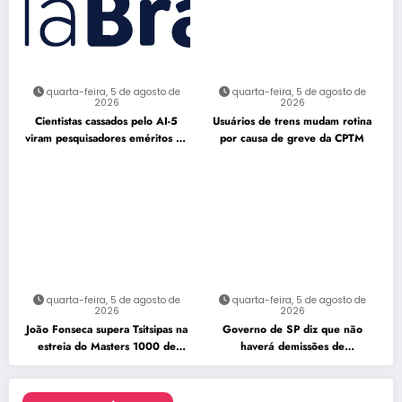
quarta-feira, 5 de agosto de
quarta-feira, 5 de agosto de
2026
2026
Cientistas cassados pelo AI-5
Usuários de trens mudam rotina
viram pesquisadores eméritos da
por causa de greve da CPTM
Fiocruz
quarta-feira, 5 de agosto de
quarta-feira, 5 de agosto de
2026
2026
João Fonseca supera Tsitsipas na
Governo de SP diz que não
estreia do Masters 1000 de
haverá demissões de
Montreal
funcionários da CPTM