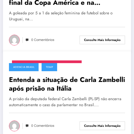
final da Copa América e na
Olimpíada
A goleada por 5 a 1 da seleção feminina de futebol sobre o
Uruguai, na…
0 Comentários
Consulte Mais Informação
segunda-feira, 23 de fevereiro de 2026
AGENCIA BRASIL
TEMP
Entenda a situação de Carla Zambelli
após prisão na Itália
A prisão da deputada federal Carla Zambelli (PL-SP) não encerra
automaticamente o caso da parlamentar no Brasil.…
0 Comentários
Consulte Mais Informação