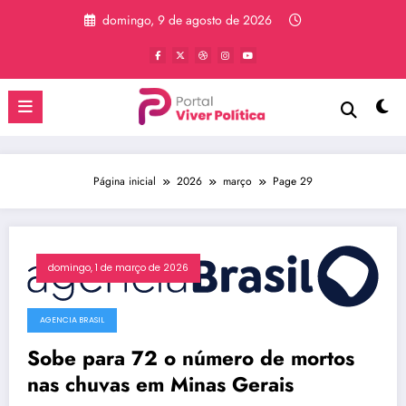
Pular
domingo, 9 de agosto de 2026
para
o
conteúdo
Página inicial
2026
março
Page 29
domingo, 1 de março de 2026
AGENCIA BRASIL
Sobe para 72 o número de mortos
nas chuvas em Minas Gerais