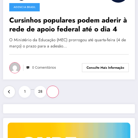
AGENCIA BRASIL
Cursinhos populares podem aderir à
rede de apoio federal até o dia 4
O Ministério da Educação (MEC) prorrogou até quarta-feira (4 de
março) o prazo para a adesão…
0 Comentários
Consulte Mais Informação
Paginação
…
1
28
29
de
posts