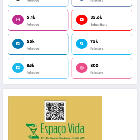
Followers
Followers
5.1k
35.6k
Followers
Subscribers
55k
75k
Followers
Followers
85k
800
Followers
Followers