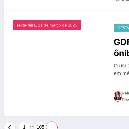
sexta-feira, 21 de março de 2025
DEST
GDF
ôni
cus
O usuá
em mé
Nai
Dia
…
Paginação
1
105
106