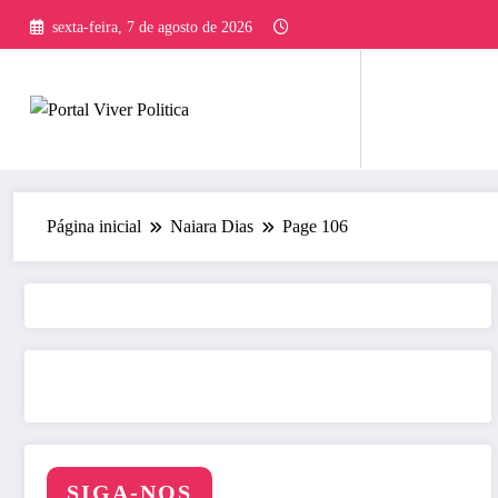
Pular
sexta-feira, 7 de agosto de 2026
para
o
conteúdo
Página inicial
Naiara Dias
Page 106
SIGA-NOS