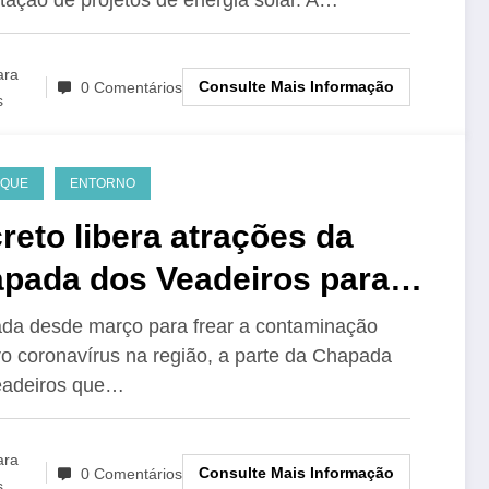
ara
Consulte Mais Informação
0 Comentários
s
AQUE
ENTORNO
reto libera atrações da
pada dos Veadeiros para
istas
da desde março para frear a contaminação
o coronavírus na região, a parte da Chapada
eadeiros que…
ara
Consulte Mais Informação
0 Comentários
s