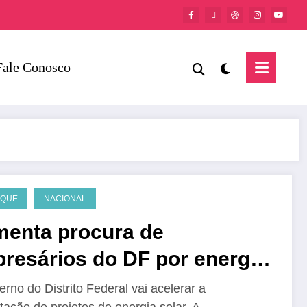
Fale Conosco
AQUE
NACIONAL
enta procura de
resários do DF por energia
ar
rno do Distrito Federal vai acelerar a
tação de projetos de energia solar. A…