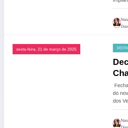
Nai
Dia
DEST
sexta-feira, 21 de março de 2025
Dec
Cha
tur
Fecha
do nov
dos V
Nai
Dia