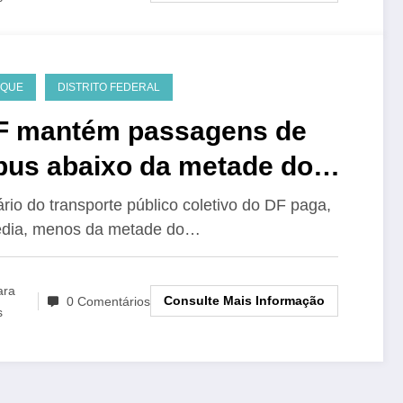
AQUE
DISTRITO FEDERAL
 mantém passagens de
bus abaixo da metade do
to e sem aumento
rio do transporte público coletivo do DF paga,
dia, menos da metade do…
ara
Consulte Mais Informação
0 Comentários
s