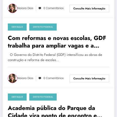
Administrações Regionais
Naiara Dias
0 Comentários
Consulte Mais Informação
DESTAQUE
DISTRITO FEDERAL
sábado, 11 de janeiro de 2025
Com reformas e novas escolas, GDF
trabalha para ampliar vagas e a
qualidade da educação pública
O Governo do Distrito Federal (GDF) intensificou as obras de
construção e reforma de escolas…
Naiara Dias
0 Comentários
Consulte Mais Informação
DESTAQUE
DISTRITO FEDERAL
sábado, 11 de janeiro de 2025
Academia pública do Parque da
Cidade vira ponto de encontro e