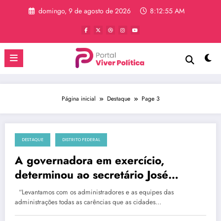
Pular
domingo, 9 de agosto de 2026
8:12:56 AM
para
o
conteúdo
Página inicial
Destaque
Page 3
DESTAQUE
DISTRITO FEDERAL
domingo, 12 de janeiro de 2025
A governadora em exercício,
determinou ao secretário José
Humberto a faz reunião com
“Levantamos com os administradores e as equipes das
administradores e secretários para
administrações todas as carências que as cidades…
fortalecer os trabalhos nas