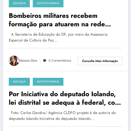
DESTAQUE
DISTRITO FEDERAL
sábado, 11 de janeiro de 2025
Bombeiros militares recebem
formação para atuarem na rede
pública de ensino
A Secretaria de Educação do DF, por meio da Assessoria
Especial de Cultura da Paz…
Naiara Dias
0 Comentários
Consulte Mais Informação
DESTAQUE
DISTRITO FEDERAL
sexta-feira, 10 de janeiro de 2025
Por Iniciativa do deputado Iolando,
lei distrital se adequa à federal, com
um PL que concede benefícios
Foto: Carlos Gandra/ Agência CLDFO projeto é de autoria do
fiscais a pessoas com deficiência
deputado Iolando Iniciativa do deputado Iolando…