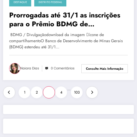
DESTAQUE
DISTRITO FEDERAL
terça-feira, 7 de janeiro de 2025
Prorrogadas até 31/1 as inscrições
para o Prêmio BDMG de
Empreendedorismo Social
BDMG / Divulgaçãodownload da imagem ícone de
compartilhamentoO Banco de Desenvolvimento de Minas Gerais
(BDMG) estendeu até 31/1…
Naiara Dias
0 Comentários
Consulte Mais Informação
Paginação
…
1
2
3
4
103
de
posts