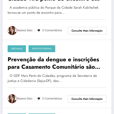
saúde para brasilienses
A academia pública do Parque da Cidade Sarah Kubitschek
tornou-se um ponto de encontro para…
Naiara Dias
0 Comentários
Consulte Mais Informação
DESTAQUE
DISTRITO FEDERAL
sábado, 11 de janeiro de 2025
Prevenção da dengue e inscrições
para Casamento Comunitário são
destaques na primeira edição do
O GDF Mais Perto do Cidadão, programa da Secretaria de
GDF Mais Perto do Cidadão em
Justiça e Cidadania (Sejus-DF), deu…
Sobradinho
Naiara Dias
0 Comentários
Consulte Mais Informação