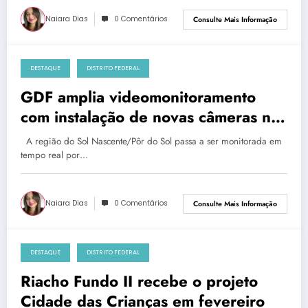
Naiara Dias
0 Comentários
Consulte Mais Informação
DESTAQUE
DISTRITO FEDERAL
quinta-feira, 9 de janeiro de 2025
GDF amplia videomonitoramento
com instalação de novas câmeras no
Sol Nascente/Pôr do Sol
A região do Sol Nascente/Pôr do Sol passa a ser monitorada em
tempo real por…
Naiara Dias
0 Comentários
Consulte Mais Informação
DESTAQUE
DISTRITO FEDERAL
quinta-feira, 9 de janeiro de 2025
Riacho Fundo II recebe o projeto
Cidade das Crianças em fevereiro