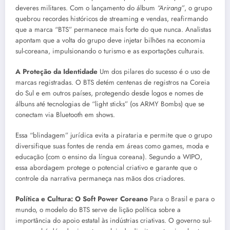
deveres militares. Com o lançamento do álbum
“Arirang”
, o grupo
quebrou recordes históricos de streaming e vendas, reafirmando
que a marca “BTS” permanece mais forte do que nunca. Analistas
apontam que a volta do grupo deve injetar bilhões na economia
sul-coreana, impulsionando o turismo e as exportações culturais.
A Proteção da Identidade
Um dos pilares do sucesso é o uso de
marcas registradas. O BTS detém centenas de registros na Coreia
do Sul e em outros países, protegendo desde logos e nomes de
álbuns até tecnologias de “light sticks” (os ARMY Bombs) que se
conectam via Bluetooth em shows.
Essa “blindagem” jurídica evita a pirataria e permite que o grupo
diversifique suas fontes de renda em áreas como games, moda e
educação (com o ensino da língua coreana). Segundo a WIPO,
essa abordagem protege o potencial criativo e garante que o
controle da narrativa permaneça nas mãos dos criadores.
Política e Cultura: O Soft Power Coreano
Para o Brasil e para o
mundo, o modelo do BTS serve de lição política sobre a
importância do apoio estatal às indústrias criativas. O governo sul-