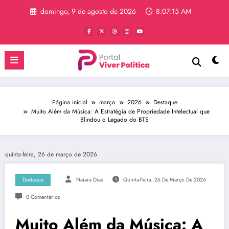
Pular
domingo, 9 de agosto de 2026
8:07:15 AM
para
o
conteúdo
Página inicial
março
2026
Destaque
Muito Além da Música: A Estratégia de Propriedade Intelectual que
Blindou o Legado do BTS
quinta-feira, 26 de março de 2026
Destaque
Naiara Dias
Quinta-Feira, 26 De Março De 2026
0 Comentários
Muito Além da Música: A