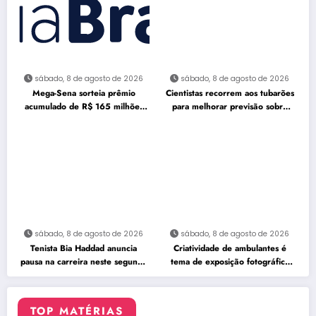
sábado, 8 de agosto de 2026
sábado, 8 de agosto de 2026
Mega-Sena sorteia prêmio
Cientistas recorrem aos tubarões
acumulado de R$ 165 milhões
para melhorar previsão sobre
neste domingo
furacões
sábado, 8 de agosto de 2026
sábado, 8 de agosto de 2026
Tenista Bia Haddad anuncia
Criatividade de ambulantes é
pausa na carreira neste segundo
tema de exposição fotográfica
semestre
no Rio
TOP MATÉRIAS