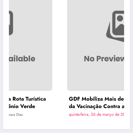
GDF Mobiliza Mais de 100 Postos para Início
da Vacinação Contra a Gripe; Saiba Quem
Pode se Imunizar
quinta-feira, 26 de março de 2026
Naiara Dias