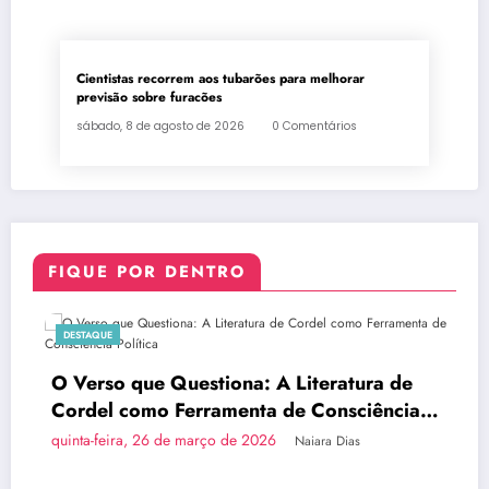
Cientistas recorrem aos tubarões para melhorar
previsão sobre furacões
sábado, 8 de agosto de 2026
0 Comentários
FIQUE POR DENTRO
DESTAQUE
D
O Verso que Questiona: A Literatura de
Br
Cordel como Ferramenta de Consciência
d
Política
uinta-feira, 26 de março de 2026
qu
Naiara Dias