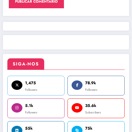
SIGA-NOS
1,475
78.9k
Followers
Followers
5.1k
35.6k
Followers
Subscribers
55k
75k