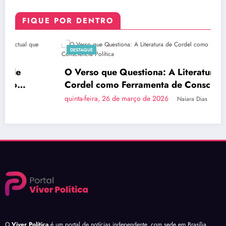
FIQUE POR DENTRO
DESTAQUE
O Verso que Questiona: A Literatura de
Cordel como Ferramenta de Consciência
Política
quinta-feira, 26 de março de 2026
Naiara Dias
O
Viver Política
é um portal de notícias independente, com sede em Brasília,