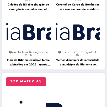
Cidades do RS têm situação de
Coronel do Corpo de Bombeiros
emergência reconhecida pela
vira réu em caso de assédio
Defesa Civil
sexual
quinta-feira, 6 de agosto de
quinta-feira, 6 de agosto de
2026
2026
Mais de 830 mil celulares foram
Ventos diminuem de intensidade
subtraídos em 2025, aponta
e município do Rio volta ao
relatório
Estágio 1
TOP MATÉRIAS