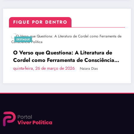
FIQUE POR DENTRO
DESTAQUE
estiona: A Literatura de
Brasília Inova c
erramenta de Consciência
do País em Ôni
 março de 2026
quinta-feira, 26 de m
Naiara Dias