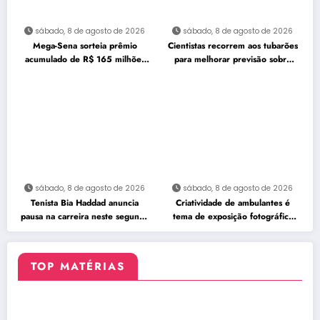
sábado, 8 de agosto de 2026
sábado, 8 de agosto de 2026
Mega-Sena sorteia prêmio
Cientistas recorrem aos tubarões
acumulado de R$ 165 milhões
para melhorar previsão sobre
neste domingo
furacões
sábado, 8 de agosto de 2026
sábado, 8 de agosto de 2026
Tenista Bia Haddad anuncia
Criatividade de ambulantes é
pausa na carreira neste segundo
tema de exposição fotográfica
semestre
no Rio
TOP MATÉRIAS