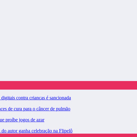
digitais contra crianças é sancionada
nces de cura para o câncer de pulmão
ue proíbe jogos de azar
do autor ganha celebração na Flipelô