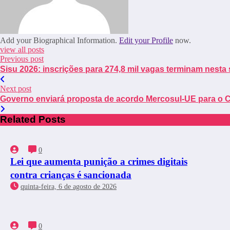
Add your Biographical Information.
Edit your Profile
now.
view all posts
Previous post
Sisu 2026: inscrições para 274,8 mil vagas terminam nesta 
Next post
Governo enviará proposta de acordo Mercosul-UE para o
Related Posts
0
Lei que aumenta punição a crimes digitais
contra crianças é sancionada
quinta-feira, 6 de agosto de 2026
0