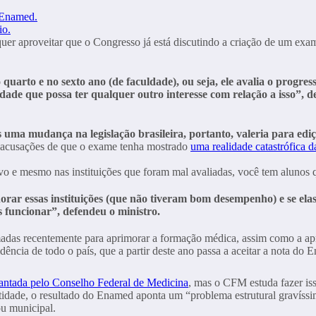
o Enamed.
io.
er aproveitar que o Congresso já está discutindo a criação de um exam
 quarto e no sexto ano (de faculdade), ou seja, ele avalia o progres
idade que possa ter qualquer outro interesse com relação a isso”, 
s uma mudança na legislação brasileira, portanto, valeria para ed
s acusações de que o exame tenha mostrado
uma realidade catastrófica 
vo e mesmo nas instituições que foram mal avaliadas, você tem alunos q
ar essas instituições (que não tiveram bom desempenho) e se elas 
 funcionar”, defendeu o ministro.
das recentemente para aprimorar a formação médica, assim como a apro
dência de todo o país, que a partir deste ano passa a aceitar a nota d
vantada pelo Conselho Federal de Medicina
, mas o CFM estuda fazer is
tidade, o resultado do Enamed aponta um “problema estrutural gravíssi
ou municipal.