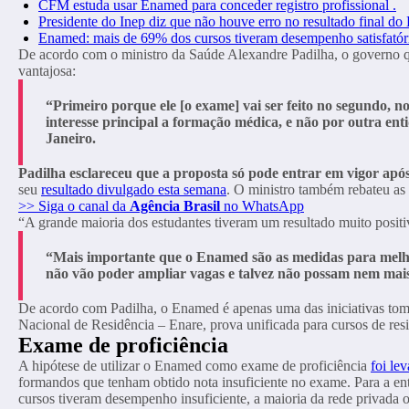
CFM estuda usar Enamed para conceder registro profissional .
Presidente do Inep diz que não houve erro no resultado final d
Enamed: mais de 69% dos cursos tiveram desempenho satisfatór
De acordo com o ministro da Saúde Alexandre Padilha, o governo qu
vantajosa:
“Primeiro porque ele [o exame] vai ser feito no segundo, no
interesse principal a formação médica, e não por outra ent
Janeiro.
Padilha esclareceu que a proposta só pode entrar em vigor apó
seu
resultado divulgado esta semana
. O ministro também rebateu a
>> Siga o canal da
Agência Brasil
no WhatsApp
“A grande maioria dos estudantes tiveram um resultado muito positi
“Mais importante que o Enamed são as medidas para melhor
não vão poder ampliar vagas e talvez não possam nem mais
De acordo com Padilha, o Enamed é apenas uma das iniciativas toma
Nacional de Residência – Enare, prova unificada para cursos de resi
Exame de proficiência
A hipótese de utilizar o Enamed como exame de proficiência
foi le
formandos que tenham obtido nota insuficiente no exame. Para a en
cursos tiveram desempenho insuficiente, a maioria da rede privada 