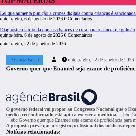
TOP MATÉRIAS
Lei que aumenta punição a crimes digitais contra crianças é sancionada
quinta-feira, 6 de agosto de 2026
0 Comentários
Diagnóstico tardio dá poucas chances de cura para o câncer de pulmão
quinta-feira, 6 de agosto de 2026
0 Comentários
quinta-feira, 22 de janeiro de 2026
Agencia Brasil
quinta-feira, 22 de janeiro de 2026
Governo quer que Enamed seja exame de proficiênc
O governo federal vai propor ao Congresso Nacional que o Ex
médico recém-formado está apto a exercer a medicina.
A proposta prevê que o registro profissional dos médicos depe
Notícias relacionadas: