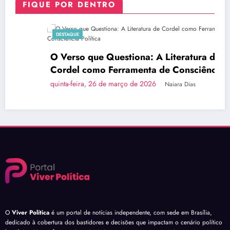
FIQUE POR DENTRO
DESTAQUE
O Verso que Questiona: A Literatura de
Cordel como Ferramenta de Consciência
Política
quinta-feira, 26 de março de 2026
Naiara Dias
O
Viver Política
é um portal de notícias independente, com sede em Brasília,
dedicado à cobertura dos bastidores e decisões que impactam o cenário político