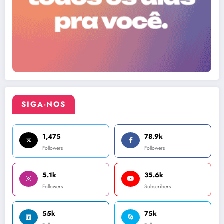
SIGA-NOS
1,475
78.9k
Followers
Followers
5.1k
35.6k
Followers
Subscribers
55k
75k