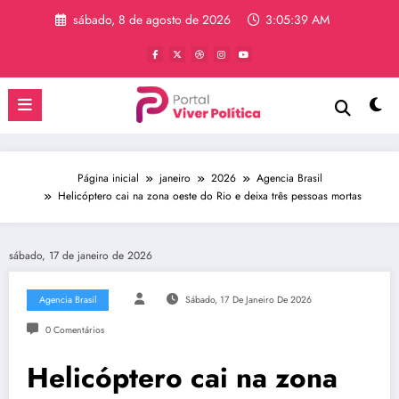
Pular
sábado, 8 de agosto de 2026
3:05:39 AM
para
o
conteúdo
Página inicial
janeiro
2026
Agencia Brasil
Helicóptero cai na zona oeste do Rio e deixa três pessoas mortas
sábado, 17 de janeiro de 2026
Agencia Brasil
Sábado, 17 De Janeiro De 2026
0 Comentários
Helicóptero cai na zona