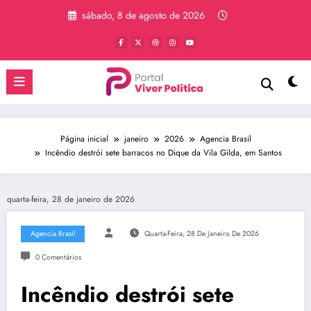
Pular
sábado, 8 de agosto de 2026
para
o
conteúdo
Página inicial
janeiro
2026
Agencia Brasil
Incêndio destrói sete barracos no Dique da Vila Gilda, em Santos
quarta-feira, 28 de janeiro de 2026
Agencia Brasil
Quarta-Feira, 28 De Janeiro De 2026
0 Comentários
Incêndio destrói sete