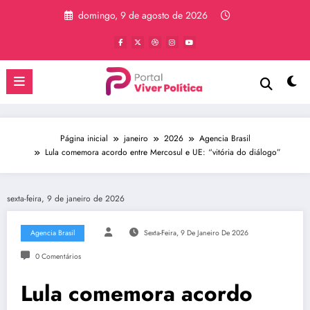
Pular
domingo, 9 de agosto de 2026
para
o
conteúdo
Página inicial
janeiro
2026
Agencia Brasil
Lula comemora acordo entre Mercosul e UE: “vitória do diálogo”
sexta-feira, 9 de janeiro de 2026
Agencia Brasil
Sexta-Feira, 9 De Janeiro De 2026
0 Comentários
Lula comemora acordo