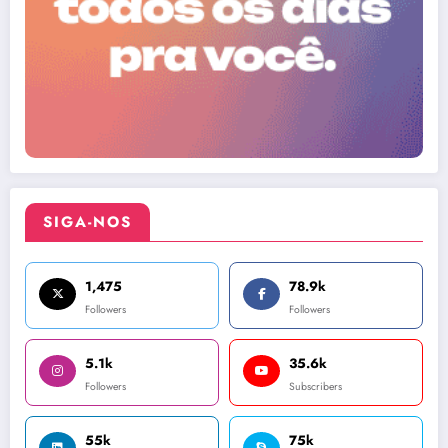
SIGA-NOS
1,475
78.9k
Followers
Followers
5.1k
35.6k
Followers
Subscribers
55k
75k