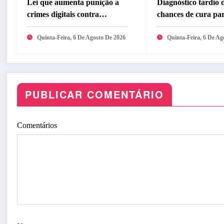
Lei que aumenta punição a
Diagnóstico tardio 
crimes digitais contra
chances de cura pa
crianças é sancionada
câncer de pulmão
Quinta-Feira, 6 De Agosto De 2026
Quinta-Feira, 6 De Ag
PUBLICAR COMENTÁRIO
Comentários