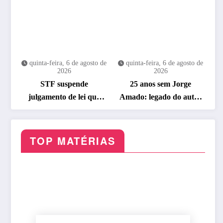
quinta-feira, 6 de agosto de
quinta-feira, 6 de agosto de
2026
2026
STF suspende
25 anos sem Jorge
julgamento de lei que
Amado: legado do autor
proíbe jogos de azar
ganha celebração na
Flipelô
TOP MATÉRIAS