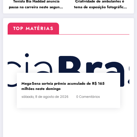
Tenista Bia Haddad anuncia
Criatividade de ambulantes é
pausa na carreira neste segundo
tema de exposição fotográfica
semestre
no Rio
TOP MATÉRIAS
Mega-Sena sorteia prêmio acumulado de R$ 165
milhões neste domingo
sábado, 8 de agosto de 2026
0 Comentários