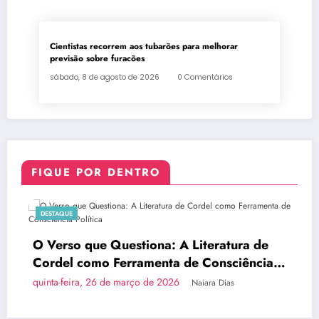
Cientistas recorrem aos tubarões para melhorar
previsão sobre furacões
sábado, 8 de agosto de 2026
0 Comentários
FIQUE POR DENTRO
AQUE
DESTAQ
rso que Questiona: A Literatura de
Brasí
el como Ferramenta de Consciência
do Pa
tica
a-feira, 26 de março de 2026
quinta-
Naiara Dias