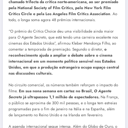
chamado trifecta da crítica norte-americana, ao ser premiado
pela National Society of Film Critics, pelo New York Film
Critics Circle e pela Los Angeles Film Critics Association
. Ao
todo, o longa soma agora 48 prêmios internacionais.
“O prêmio do Critics Choice deu uma visibilidade ainda maior
para
O Agente Secreto
, que está tendo uma carreira excelente nos
cinemas dos Estados Unidos”, afirmou Kleber Mendonça Filho, ao
comentar a temporada de premiação. Segundo o diretor,
o
reconhecimento ajuda a ampliar o debate sobre o cinema
internacional em um momento político sensível nos Estados
Unidos, em que a produção estrangeira ocupa espaço central
nas discussões culturais.
No circuito comercial, os números também reforçam o impacto do
filme.
Em sua nona semana em cartaz no Brasil,
O Agente
Secreto
já ultrapassou 1,1 milhão de espectadores.
Na França,
o público se aproxima de 300 mil pessoas, e o longa tem estreias
programadas para o fim de janeiro na Itália e na Espanha, além
de lançamento no Reino Unido e na Irlanda em fevereiro.
A agenda internacional segue intensa. Além do Globo de Ouro, o