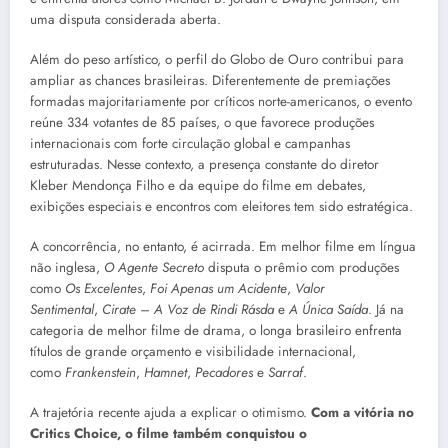
uma disputa considerada aberta.
Além do peso artístico, o perfil do Globo de Ouro contribui para
ampliar as chances brasileiras. Diferentemente de premiações
formadas majoritariamente por críticos norte-americanos, o evento
reúne 334 votantes de 85 países, o que favorece produções
internacionais com forte circulação global e campanhas
estruturadas. Nesse contexto, a presença constante do diretor
Kleber Mendonça Filho e da equipe do filme em debates,
exibições especiais e encontros com eleitores tem sido estratégica.
A concorrência, no entanto, é acirrada. Em melhor filme em língua
não inglesa,
O Agente Secreto
disputa o prêmio com produções
como
Os Excelentes
,
Foi Apenas um Acidente
,
Valor
Sentimental
,
Cirate – A Voz de Rindi Rásda
e
A Única Saída
. Já na
categoria de melhor filme de drama, o longa brasileiro enfrenta
títulos de grande orçamento e visibilidade internacional,
como
Frankenstein
,
Hamnet
,
Pecadores
e
Sarraf
.
A trajetória recente ajuda a explicar o otimismo.
Com a vitória no
Critics Choice, o filme também conquistou o