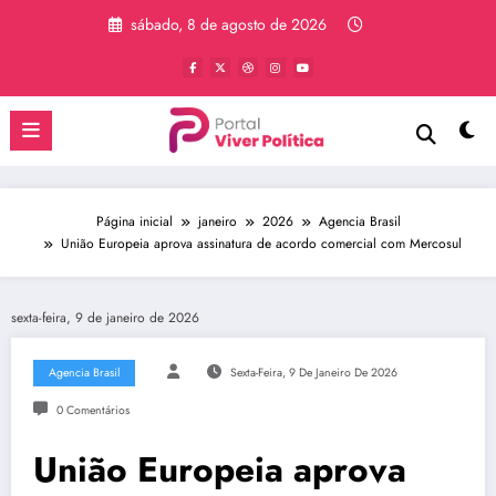
Pular
sábado, 8 de agosto de 2026
para
o
conteúdo
Página inicial
janeiro
2026
Agencia Brasil
União Europeia aprova assinatura de acordo comercial com Mercosul
sexta-feira, 9 de janeiro de 2026
Agencia Brasil
Sexta-Feira, 9 De Janeiro De 2026
0 Comentários
União Europeia aprova