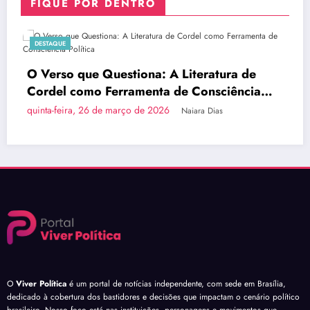
FIQUE POR DENTRO
DESTAQUE
DE
 Verso que Questiona: A Literatura de
Bra
ordel como Ferramenta de Consciência
do
lítica
inta-feira, 26 de março de 2026
quin
Naiara Dias
O
Viver Política
é um portal de notícias independente, com sede em Brasília,
dedicado à cobertura dos bastidores e decisões que impactam o cenário político
brasileiro. Nosso foco está nas instituições, personagens e movimentos que