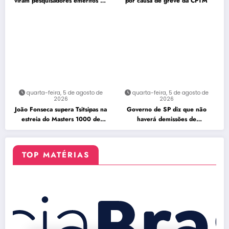
viram pesquisadores eméritos da
por causa de greve da CPTM
Fiocruz
quarta-feira, 5 de agosto de
quarta-feira, 5 de agosto de
2026
2026
João Fonseca supera Tsitsipas na
Governo de SP diz que não
estreia do Masters 1000 de
haverá demissões de
Montreal
funcionários da CPTM
TOP MATÉRIAS