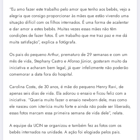
“Eu amo fazer este trabalho pelo amor que tenho aos bebês, vejo a
alegria que consigo proporcionar às mães que estão vivendo uma
situação difícil com os filhos internados. É uma forma de acalentar
e dar amor a estes bebês. Muitas vezes essas mães não têm
condições de fazer fotos. É um trabalho que me traz paz e me dá
muita satisfação”, explica a fotógrafa.
Os pais do pequeno Arthur, prematuro de 29 semanas e com um
mês de vida, Stephany Castro e Afonso Júnior, gostaram muito da
iniciativa e acharam bem legal, já quer infelizmente não poderão
comemorar a data fora do hospital.
Carolina Costa, de 30 anos, é mãe do pequeno Henry Ravi, de
apenas seis dias de vida. Ela adorou o ensaio e ficou feliz com a
iniciativa. “Queria muito fazer o ensaio newborn dele, mas como
ele nasceu com icterícia muito forte e ainda não pode ser liberado,
essas fotos marcam essa primeira semana de vida dele”, relata.
A equipe da UCIN se organizou e também fez as fotos com os
bebês internados na unidade. A ação foi elogiada pelos pais.