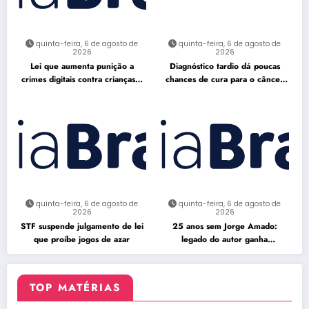
quinta-feira, 6 de agosto de
quinta-feira, 6 de agosto de
2026
2026
Lei que aumenta punição a
Diagnóstico tardio dá poucas
crimes digitais contra crianças é
chances de cura para o câncer
sancionada
de pulmão
quinta-feira, 6 de agosto de
quinta-feira, 6 de agosto de
2026
2026
STF suspende julgamento de lei
25 anos sem Jorge Amado:
que proíbe jogos de azar
legado do autor ganha
celebração na Flipelô
TOP MATÉRIAS