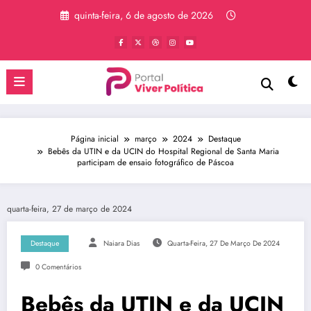
Pular
quinta-feira, 6 de agosto de 2026
para
o
conteúdo
Página inicial
março
2024
Destaque
Bebês da UTIN e da UCIN do Hospital Regional de Santa Maria
participam de ensaio fotográfico de Páscoa
quarta-feira, 27 de março de 2024
Destaque
Naiara Dias
Quarta-Feira, 27 De Março De 2024
0 Comentários
Bebês da UTIN e da UCIN