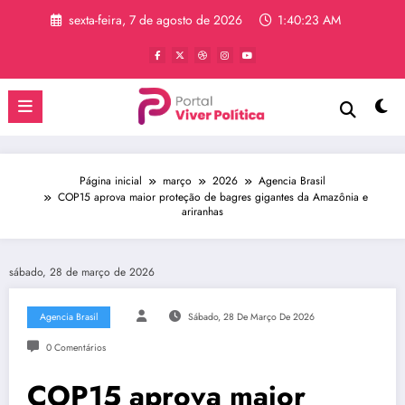
Pular
sexta-feira, 7 de agosto de 2026
1:40:23 AM
para
o
conteúdo
Página inicial
março
2026
Agencia Brasil
COP15 aprova maior proteção de bagres gigantes da Amazônia e
ariranhas
sábado, 28 de março de 2026
Agencia Brasil
Sábado, 28 De Março De 2026
0 Comentários
COP15 aprova maior