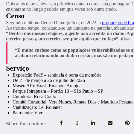
Dois anos depois, teve seu primeiro contato com a sua pombagira. C
ensinaram no longo período em que viveu sob outro credo.
Censo
Segundo o último Censo Demográfico, de 2022, a
proporção de bras
Ao mesmo tempo, constatou-se um aumento na parcela umbandista/c
“Dentro das nossas religiões, a gente não acredita no diabo. A
terceira pessoa, um terceiro ser, por aquilo que eu faço”, disse.
“É muito curioso como as populações vulnerabilizadas se a
acabam relacionando ao diabo cristão, mas são um pedaço d
Serviço
Exposição Padê – sentinela à porta da memória
De 21 de março a 26 de julho de 2026
Museu Afro Brasil Emanoel Araujo
Parque Ibirapuera – Portão 10 – São Paulo – SP
Curadoria: Rosa Couto
Comitê Curatorial: Vera Nunes, Renata Dias e Maurício Pestana
Viabilização: Lei Rouanet
Patrocínio: Vivo
Share this content: