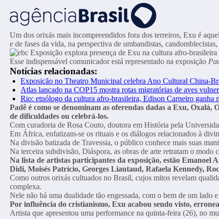
Um dos orixás mais incompreendidos fora dos terreiros, Exu é aquele 
e de fases da vida, na perspectiva de umbandistas, candomblecistas, 
Esse indispensável comunicador está representado na exposição
Pad
Notícias relacionadas:
Exposição no Theatro Municipal celebra Ano Cultural China-Bra
Atlas lançado na COP15 mostra rotas migratórias de aves vulner
Rio: etnólogo da cultura afro-brasileira, Edison Carneiro ganha 
Padê é como se denominam as oferendas dadas a Exu, Oxalá, O
de dificuldades ou celebrá-los.
Com curadoria de Rosa Couto, doutora em História pela Universidad
Em África, enfatizam-se os rituais e os diálogos relacionados à div
Na divisão batizada de Travessia, o público conhece mais suas mani
Na terceira subdivisão, Diáspora, as obras de arte retratam o modo 
Na lista de artistas participantes da exposição, estão Emanoe
Didi, Moisés Patrício, Georges Liautaud, Rafaela Kennedy, Roch
Como outros orixás cultuados no Brasil, cujos mitos revelam qua
complexa.
Nele não há uma dualidade tão engessada, com o bem de um lado e 
Por influência do cristianismo, Exu acabou sendo visto, erron
Artista que apresentou uma performance na quinta-feira (26), no m