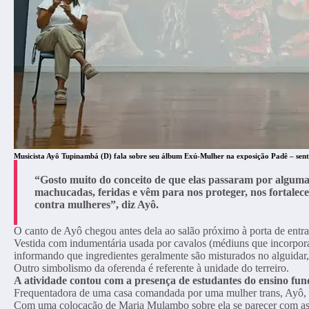
Musicista Ayô Tupinambá (D) fala sobre seu álbum Exú-Mulher na exposição Padê – sen
“Gosto muito do conceito de que elas passaram por algumas 
machucadas, feridas e vêm para nos proteger, nos fortalec
contra mulheres”, diz Ayô.
O canto de Ayô chegou antes dela ao salão próximo à porta de ent
Vestida com indumentária usada por cavalos (médiuns que incorpora
informando que ingredientes geralmente são misturados no alguidar, 
Outro simbolismo da oferenda é referente à unidade do terreiro.
A atividade contou com a presença de estudantes do ensino fund
Frequentadora de uma casa comandada por uma mulher trans, Ayô, aut
Com uma colocação de Maria Mulambo sobre ela se parecer com as p