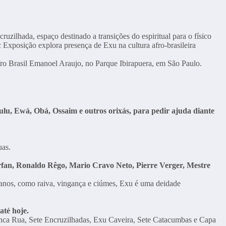
uzilhada, espaço destinado a transições do espiritual para o físico
Afro Brasil Emanoel Araujo, no Parque Ibirapuera, em São Paulo.
, Ewá, Obá, Ossaim e outros orixás, para pedir ajuda diante
uas.
arfan, Ronaldo Rêgo, Mario Cravo Neto, Pierre Verger, Mestre
anos, como raiva, vingança e ciúmes, Exu é uma deidade
até hoje.
nca Rua, Sete Encruzilhadas, Exu Caveira, Sete Catacumbas e Capa