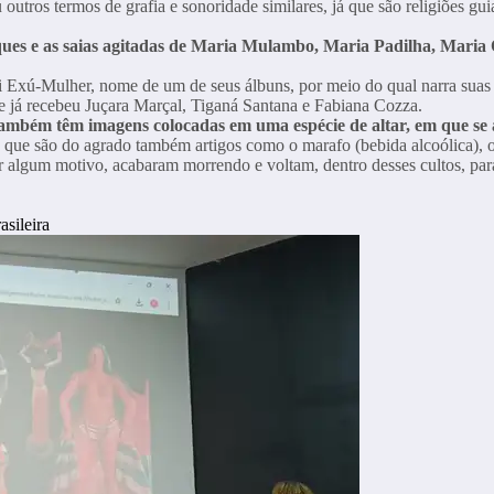
utros termos de grafia e sonoridade similares, já que são religiões gui
eques e as saias agitadas de Maria Mulambo, Maria Padilha, Maria 
i Exú-Mulher, nome de um de seus álbuns, por meio do qual narra suas
e já recebeu Juçara Marçal, Tiganá Santana e Fabiana Cozza.
ambém têm imagens colocadas em uma espécie de altar, em que se a
o que são do agrado também artigos como o marafo (bebida alcoólica), o
r algum motivo, acabaram morrendo e voltam, dentro desses cultos, para 