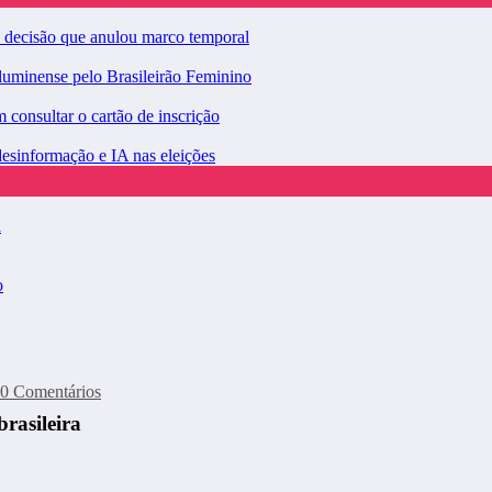
a decisão que anulou marco temporal
luminense pelo Brasileirão Feminino
consultar o cartão de inscrição
desinformação e IA nas eleições
l
o
0 Comentários
rasileira