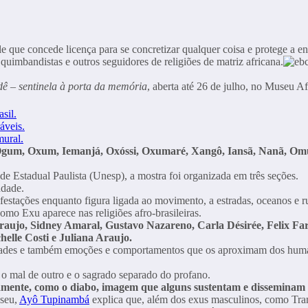
que concede licença para se concretizar qualquer coisa e protege a encr
quimbandistas e outros seguidores de religiões de matriz africana.
ê – sentinela à porta da memória
, aberta até 26 de julho, no Museu 
sil.
áveis.
mural.
gum, Oxum, Iemanjá, Oxóssi, Oxumaré, Xangô, Iansã, Nanã, Omulu
e Estadual Paulista (Unesp), a mostra foi organizada em três seções.
indade.
festações enquanto figura ligada ao movimento, a estradas, oceanos e r
como Exu aparece nas religiões afro-brasileiras.
l Araujo, Sidney Amaral, Gustavo Nazareno, Carla Désirée, Felix F
elle Costi e Juliana Araujo.
lidades e também emoções e comportamentos que os aproximam dos hum
o mal de outro e o sagrado separado do profano.
eamente, como o diabo, imagem que alguns sustentam e disseminam 
useu,
Ayô Tupinambá
explica que, além dos exus masculinos, como Tra