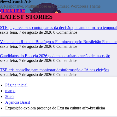
NewsCrunch Ads
A Responsive, Multipurpose & Optimized Wordpress Theme.
CLICK HERE
LATEST STORIES
STF julga recursos contra partes da decisão que anulou marco tempora
sexta-feira, 7 de agosto de 2026
0 Comentários
Ventania no Rio adia Botafogo x Fluminense pelo Brasileirão Feminin
sexta-feira, 7 de agosto de 2026
0 Comentários
Candidatos do Encceja 2026 podem consultar o cartão de inscrição
sexta-feira, 7 de agosto de 2026
0 Comentários
TSE cria conselho para monitorar desinformação e IA nas eleições
sexta-feira, 7 de agosto de 2026
0 Comentários
Página inicial
março
2026
Agencia Brasil
Exposição explora presença de Exu na cultura afro-brasileira