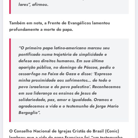
lares”, afirmou.
Também em nota, a Frente de Evangélicos lamentou
profundamente a morte do papa.
“O primeiro papa latino-americano marcou seu
pontificado numa trajetória de simplicidade e
defesa aos direitos humanos. Em sua última
aparição pública, no domingo de Páscoa, pediu o
cessar-fogo na Faixa de Gaza e disse: ‘Expresso
minha proximidade aos sofrimentos… de todo o
povo israelense e do povo palestino’. Reconhecemos
em sua liderança os ensinos de Jesus de
solidariedade, paz, amor e igualdade. Oramos e
agradecemos a vida e o testemunho de Jorge Mario
Bergoglio”.
O Conselho Nacional de Igrejas Cristãs do Brasil (Conic)
lembrou que a vida do papa Francisco foi “um testemunho