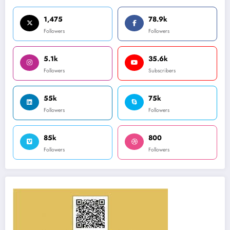
1,475
78.9k
Followers
Followers
5.1k
35.6k
Followers
Subscribers
55k
75k
Followers
Followers
85k
800
Followers
Followers