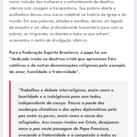
maior inclusão das mulheres e o enfrentamento de desafios
internos com coragem e transparência. Sua postura aberta e
acolhedora deixou uma marca indelével na história da Igreja e do
mundo. Em suas palavras, atitudes e escolhas, deixou um legado
de empatia e um olhar profundamente humanitário para com os
pobres, os imigrantes, os doentes e todos os que sofrem”,
acrescentou o centro de divulgação islâmico.
Para a Federação Espírita Brasileira, o papa foi um
“dedicado irmão na doutrina cristã que aproximou fiéis
católicos e de outras denominações religiosas pelo exemplo
de amor, humildade e fraternidade”.
“Trabalhou o debate inter-religioso, assim como a
humildade e a indulgência para com todos,
independente da crença. Trouxe a pauta das
mudanças climáticas e das ações diplomáticas pela
paz entre os povos, assim como a causa dos
refugiados. Aos nossos irmãos em Cristo, desejamos
amor e paz nesta passagem de Papa Francisco,
evocando a fraternidade e a compaixão a todos os