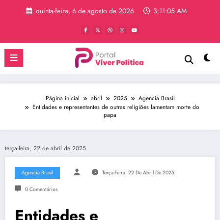
Pular
quinta-feira, 6 de agosto de 2026
3:11:06 AM
para
o
conteúdo
Página inicial
abril
2025
Agencia Brasil
Entidades e representantes de outras religiões lamentam morte do
papa
terça-feira, 22 de abril de 2025
Agencia Brasil
Terça-Feira, 22 De Abril De 2025
0 Comentários
Entidades e