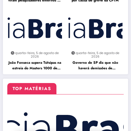
viram pesquisadores eméritos da
por causa de greve da CPTM
Fiocruz
quarta-feira, 5 de agosto de
quarta-feira, 5 de agosto de
2026
2026
João Fonseca supera Tsitsipas na
Governo de SP diz que não
estreia do Masters 1000 de
haverá demissões de
Montreal
funcionários da CPTM
TOP MATÉRIAS