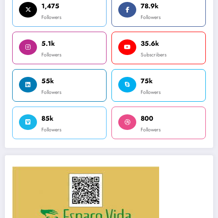
1,475
78.9k
Followers
Followers
5.1k
35.6k
Followers
Subscribers
55k
75k
Followers
Followers
85k
800
Followers
Followers