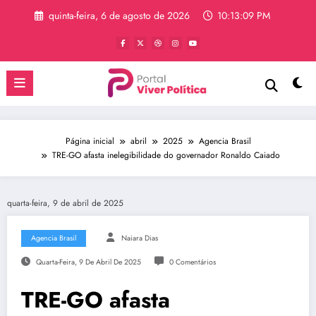
Pular
quinta-feira, 6 de agosto de 2026
10:13:09 PM
para
o
conteúdo
Página inicial
abril
2025
Agencia Brasil
TRE-GO afasta inelegibilidade do governador Ronaldo Caiado
quarta-feira, 9 de abril de 2025
Agencia Brasil
Naiara Dias
Quarta-Feira, 9 De Abril De 2025
0 Comentários
TRE-GO afasta