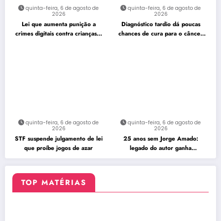
quinta-feira, 6 de agosto de
quinta-feira, 6 de agosto de
2026
2026
Lei que aumenta punição a
Diagnóstico tardio dá poucas
crimes digitais contra crianças é
chances de cura para o câncer
sancionada
de pulmão
quinta-feira, 6 de agosto de
quinta-feira, 6 de agosto de
2026
2026
STF suspende julgamento de lei
25 anos sem Jorge Amado:
que proíbe jogos de azar
legado do autor ganha
celebração na Flipelô
TOP MATÉRIAS