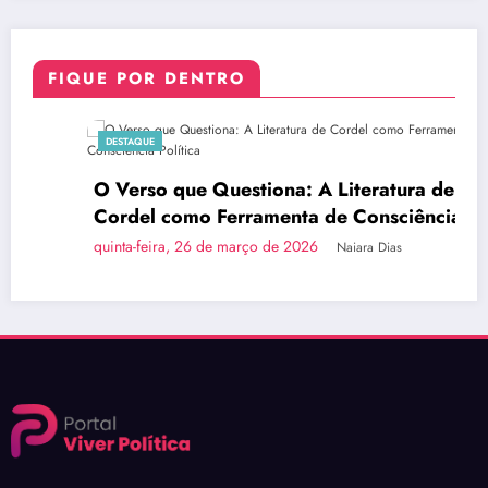
FIQUE POR DENTRO
DESTAQUE
O Verso que Questiona: A Literatura de
Cordel como Ferramenta de Consciência
Política
quinta-feira, 26 de março de 2026
Naiara Dias