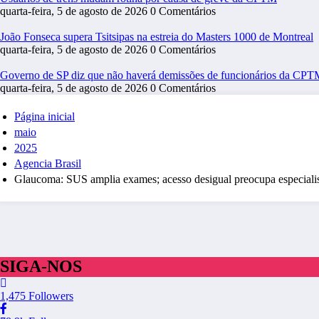
quarta-feira, 5 de agosto de 2026
0 Comentários
João Fonseca supera Tsitsipas na estreia do Masters 1000 de Montreal
quarta-feira, 5 de agosto de 2026
0 Comentários
Governo de SP diz que não haverá demissões de funcionários da CP
quarta-feira, 5 de agosto de 2026
0 Comentários
Página inicial
maio
2025
Agencia Brasil
Glaucoma: SUS amplia exames; acesso desigual preocupa especialis
SIGA-NOS
1,475
Followers