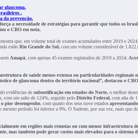
tar glaucoma.
asileiros .
a da prevenção.
reforça a necessidade de estratégias para garantir que todos os br
liou o CBO em nota.
S, mostra que, em volume total de exames acumulados entre 2019 e 2024
uida estão
Rio Grande do Sul,
com um volume considerável de 1.822
cluem
Amapá
, com apenas 45 exames registrados de 2019 a 2024;
Acr
strutura de saúde menos extensa ou particularidades regionais n
gnóstico de glaucoma dentro do território nacional”, destacou o CBO
ndo evidências de
subnotificação em estados do Norte,
o melhor desem
u, com um salto de 124%, seguido pelo
Distrito Federal,
com alta de 11
 o pior desempenho
, com quatro dos seus nove estados
apresentando 
o mesmo período foi inferior a 9%. O Sudeste, por sua vez, mais que 
pecialmente em regiões mais remotas ou com menor infraestrutura d
nte, mas também pode gerar custos mais elevados para o sistema d