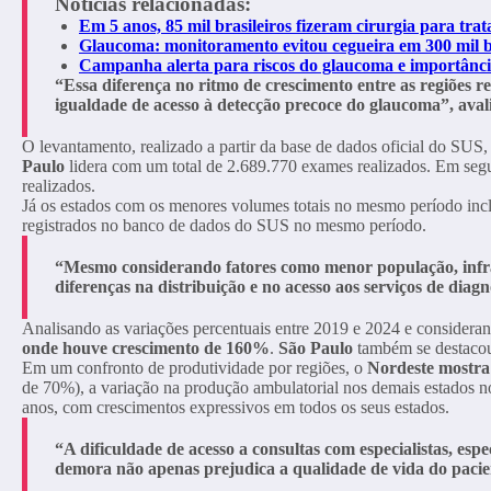
Notícias relacionadas:
Em 5 anos, 85 mil brasileiros fizeram cirurgia para tra
Glaucoma: monitoramento evitou cegueira em 300 mil br
Campanha alerta para riscos do glaucoma e importânci
“Essa diferença no ritmo de crescimento entre as regiões 
igualdade de acesso à detecção precoce do glaucoma”, ava
O levantamento, realizado a partir da base de dados oficial do SU
Paulo
lidera com um total de 2.689.770 exames realizados. Em seg
realizados.
Já os estados com os menores volumes totais no mesmo período in
registrados no banco de dados do SUS no mesmo período.
“Mesmo considerando fatores como menor população, infrae
diferenças na distribuição e no acesso aos serviços de dia
Analisando as variações percentuais entre 2019 e 2024 e considera
onde houve crescimento de 160%
.
São Paulo
também se destaco
Em um confronto de produtividade por regiões, o
Nordeste mostra
de 70%), a variação na produção ambulatorial nos demais estados n
anos, com crescimentos expressivos em todos os seus estados.
“A dificuldade de acesso a consultas com especialistas, es
demora não apenas prejudica a qualidade de vida do pacie