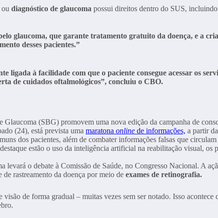
a ou
diagnóstico de glaucoma
possui direitos dentro do SUS, incluind
 pelo glaucoma, que garante tratamento gratuito da doença, e a c
mento desses pacientes.”
mente ligada à facilidade com que o paciente consegue acessar os se
rta de cuidados oftalmológicos”, concluiu o CBO.
de Glaucoma (SBG) promovem uma nova edição da campanha de conscient
bado (24), está prevista uma
maratona
online
de informações,
a partir d
comuns dos pacientes, além de combater informações falsas que circulam
staque estão o uso da inteligência artificial na reabilitação visual, o
ma levará o debate à Comissão de Saúde, no Congresso Nacional. A açã
ade de rastreamento da doença por meio de
exames de retinografia.
 visão de forma gradual – muitas vezes sem ser notado. Isso acontece 
ebro.