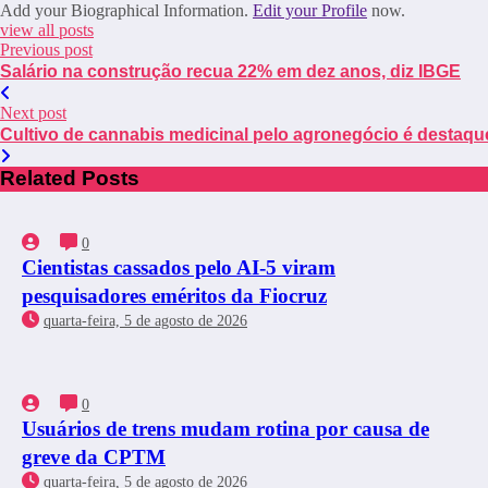
Add your Biographical Information.
Edit your Profile
now.
view all posts
Previous post
Salário na construção recua 22% em dez anos, diz IBGE
Next post
Cultivo de cannabis medicinal pelo agronegócio é destaq
Related Posts
0
Cientistas cassados pelo AI-5 viram
pesquisadores eméritos da Fiocruz
quarta-feira, 5 de agosto de 2026
0
Usuários de trens mudam rotina por causa de
greve da CPTM
quarta-feira, 5 de agosto de 2026