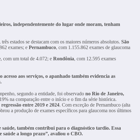
asileiros, independentemente do lugar onde moram, tenham
, três estados se destacam com os maiores números absolutos.
São
.862 exames; e
Pernambuco
, com 1.155.862 exames de glaucoma
e
, com um total de 4.072; e
Rondônia
, com 12.595 exames
o acesso aos serviços, o apanhado também evidencia as
.
penho, segundo a entidade, foi observado
no Rio de Janeiro,
9% na comparação entre o início e o fim da série histórica.
regressão entre 2019 e 2024
. Com exceção de Pernambuco (alta
dobrou a produção de exames específicos para glaucoma nos últimos
e saúde, também contribui para o diagnóstico tardio. Essa
e saúde a longo prazo”, avaliou o CBO.