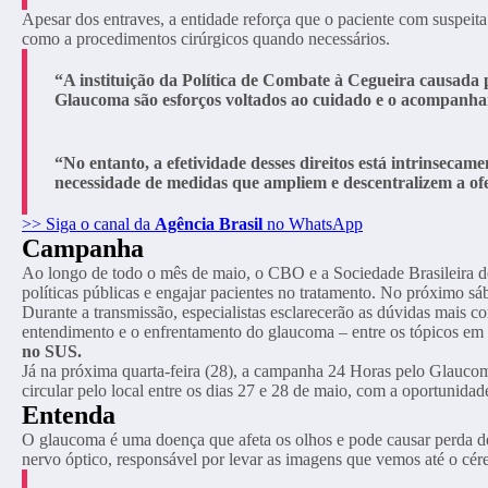
Apesar dos entraves, a entidade reforça que o paciente com suspeit
como a procedimentos cirúrgicos quando necessários.
“A instituição da Política de Combate à Cegueira causada
Glaucoma são esforços voltados ao cuidado e o acompanha
“No entanto, a efetividade desses direitos está intrinseca
necessidade de medidas que ampliem e descentralizem a ofe
>> Siga o canal da
Agência Brasil
no WhatsApp
Campanha
Ao longo de todo o mês de maio, o CBO e a Sociedade Brasileira 
políticas públicas e engajar pacientes no tratamento. No próximo sá
Durante a transmissão, especialistas esclarecerão as dúvidas mais 
entendimento e o enfrentamento do glaucoma – entre os tópicos em de
no SUS.
Já na próxima quarta-feira (28), a campanha 24 Horas pelo Glauco
circular pelo local entre os dias 27 e 28 de maio, com a oportunid
Entenda
O glaucoma é uma doença que afeta os olhos e pode causar perda de
nervo óptico, responsável por levar as imagens que vemos até o cér