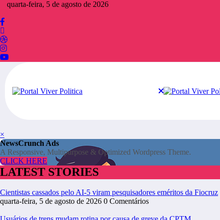
Pular
quarta-feira, 5 de agosto de 2026
para
o
conteúdo
×
NewsCrunch Ads
A Responsive, Multipurpose & Optimized Wordpress Theme.
CLICK HERE
LATEST STORIES
Cientistas cassados pelo AI-5 viram pesquisadores eméritos da Fiocruz
quarta-feira, 5 de agosto de 2026
0 Comentários
Usuários de trens mudam rotina por causa de greve da CPTM