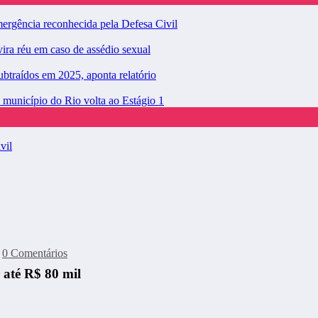
ergência reconhecida pela Defesa Civil
ra réu em caso de assédio sexual
ubtraídos em 2025, aponta relatório
 município do Rio volta ao Estágio 1
vil
0 Comentários
 até R$ 80 mil