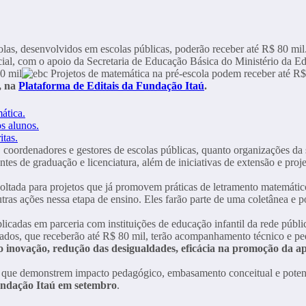
s, desenvolvidos em escolas públicas, poderão receber até R$ 80 mil. P
Social, com o apoio da Secretaria de Educação Básica do Ministério da
t, na
Plataforma de Editais da Fundação Itaú
.
ática.
s alunos.
itas.
, coordenadores e gestores de escolas públicas, quanto organizações da
ntes de graduação e licenciatura, além de iniciativas de extensão e proj
ltada para projetos que já promovem práticas de letramento matemático 
utras ações nessa etapa de ensino. Eles farão parte de uma coletânea e 
licadas em parceria com instituições de educação infantil da rede públ
nados, que receberão até R$ 80 mil, terão acompanhamento técnico e pe
mo inovação, redução das desigualdades, eficácia na promoção da a
vas que demonstrem impacto pedagógico, embasamento conceitual e potenc
ndação Itaú em setembro
.