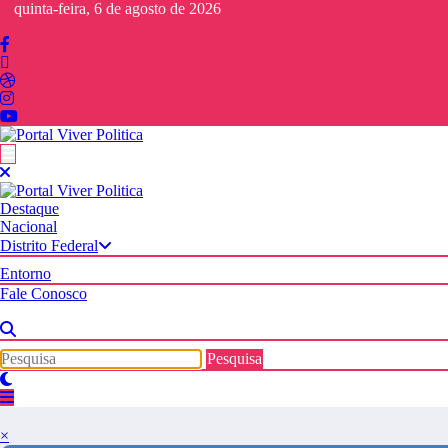
Pular
quinta-feira, 6 de agosto de 2026
para
o
conteúdo
Destaque
Nacional
Distrito Federal
Entorno
Fale Conosco
×