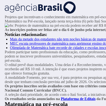
Projetos que incentivam o conhecimento em matemática em pré-escola
Matemático na Pré-escola, lançado nesta terça-feira (6) pelo Itaú 
As inscrições podem ser feitas até o dia 6 de junho pela interne
Notícias relacionadas:
Mais da metade dos estudantes não tem noções básicas de matem
MEC escuta professores de matemática para aprimorar ensino do
Olimpíada de Matemática bate recorde de cidades e escolas inscr
Podem participar tanto profissionais da educação, como professores
podem se inscrever professores universitários, pesquisadores, estuda
pré-escola.
O edital prevê duas modalidades. Uma delas é a Reconhecimento, vo
receberão até R$ 10 mil. A intenção é que esses projetos inspirem o
que oferece formação gratuita.
A modalidade Fomento, por sua vez, é para projetos ou pesquisas ap
desde que tenham conclusão prevista até julho de 2026. Os selecio
Os projetos inscritos serão avaliados com base em critérios co
Nacional Comum Curricular (BNCC).
A seleção dará prioridade, de acordo com o Itaú Social, a iniciati
Os resultados serão anunciados na
Plataforma de Editais
da Fu
Matemática na pré-escola