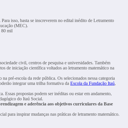
ara isso, basta se inscreverem no edital inédito de Letramento
 Educação (MEC).
 sociedade civil, centros de pesquisa e universidades. Também
etos de iniciação científica voltados ao letramento matemático na
na pré-escola da rede pública. Os selecionados nessa categoria
poderão integrar uma trilha formativa da
Escola da Fundação Itaú
,
ica. Essas propostas podem ser inéditas ou estar em andamento,
dagógico do Itaú Social.
prendizagem e aderência aos objetivos curriculares da Base
ial para inspirar mudanças nas práticas de letramento matemático.