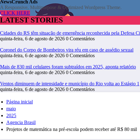
NewsCrunch Ads
A Responsive, Multipurpose & Optimized Wordpress Theme.
CLICK HERE
LATEST STORIES
Cidades do RS têm situação de emergência reconhecida pela Defesa Ci
quinta-feira, 6 de agosto de 2026
0 Comentários
Coronel do Corpo de Bombeiros vira réu em caso de assédio sexual
quinta-feira, 6 de agosto de 2026
0 Comentários
Mais de 830 mil celulares foram subtraídos em 2025, aponta relatório
quinta-feira, 6 de agosto de 2026
0 Comentários
Ventos diminuem de intensidade e município do Rio volta ao Estágio 1
quinta-feira, 6 de agosto de 2026
0 Comentários
Página inicial
maio
2025
Agencia Brasil
Projetos de matemática na pré-escola podem receber até R$ 80 mil