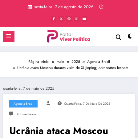
Pular
sexta-feira, 7 de agosto de 2026
para
o
conteúdo
Página inicial
maio
2025
Agencia Brasil
Ucrânia ataca Moscou durante visita de Xi Jinping; aeroportos fecham
quarta-feira, 7 de maio de 2025
Agencia Brasil
Quarta-Feira, 7 De Maio De 2025
0 Comentários
Ucrânia ataca Moscou