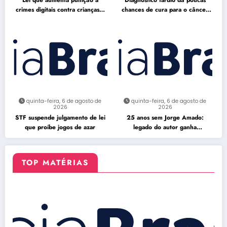
crimes digitais contra crianças é
chances de cura para o câncer
sancionada
de pulmão
quinta-feira, 6 de agosto de
quinta-feira, 6 de agosto de
2026
2026
STF suspende julgamento de lei
25 anos sem Jorge Amado:
que proíbe jogos de azar
legado do autor ganha
celebração na Flipelô
TOP MATÉRIAS