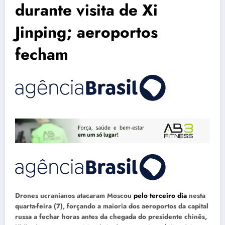
durante visita de Xi
Jinping; aeroportos
fecham
Drones ucranianos atacaram Moscou
pelo terceiro dia
nesta
quarta-feira (7), forçando a maioria dos aeroportos da capital
russa a fechar horas antes da chegada do presidente chinês,