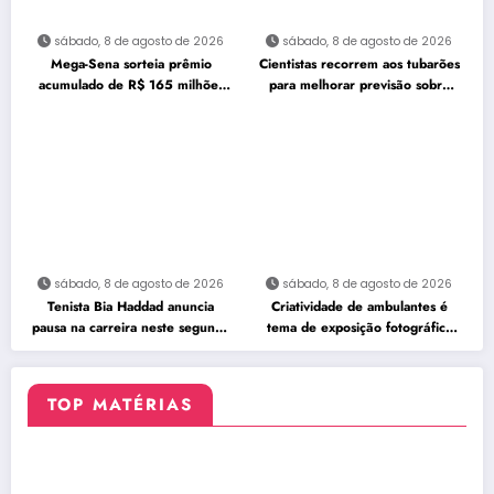
sábado, 8 de agosto de 2026
sábado, 8 de agosto de 2026
Mega-Sena sorteia prêmio
Cientistas recorrem aos tubarões
acumulado de R$ 165 milhões
para melhorar previsão sobre
neste domingo
furacões
sábado, 8 de agosto de 2026
sábado, 8 de agosto de 2026
Tenista Bia Haddad anuncia
Criatividade de ambulantes é
pausa na carreira neste segundo
tema de exposição fotográfica
semestre
no Rio
TOP MATÉRIAS