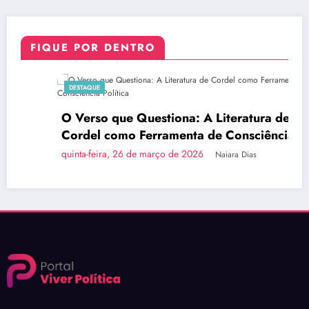
FIQUE POR DENTRO
DESTAQUE
O Verso que Questiona: A Literatura de
Cordel como Ferramenta de Consciência
Política
quinta-feira, 26 de março de 2026
Naiara Dias