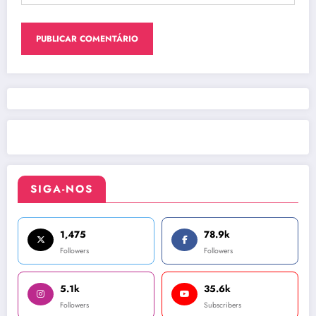
SIGA-NOS
1,475
78.9k
Followers
Followers
5.1k
35.6k
Followers
Subscribers