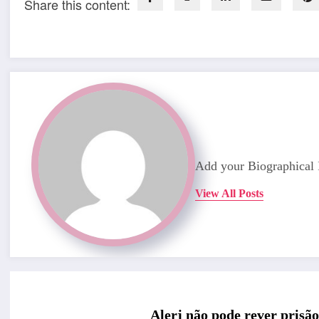
Share this content:
Add your Biographical 
View All Posts
Alerj não pode rever prisã