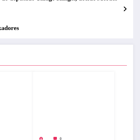
xadores
0