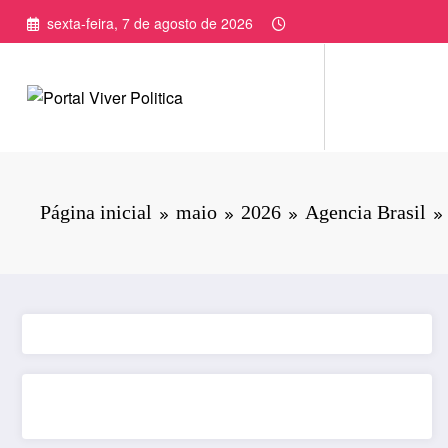
Pular
sexta-feira, 7 de agosto de 2026
para
o
conteúdo
Página inicial
maio
2026
Agencia Brasil