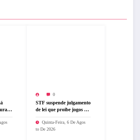
0
dá
STF suspende julgamento
cura
de lei que proíbe jogos de
ulmão
azar
Agos
Quinta-Feira, 6 De Agos
To De 2026