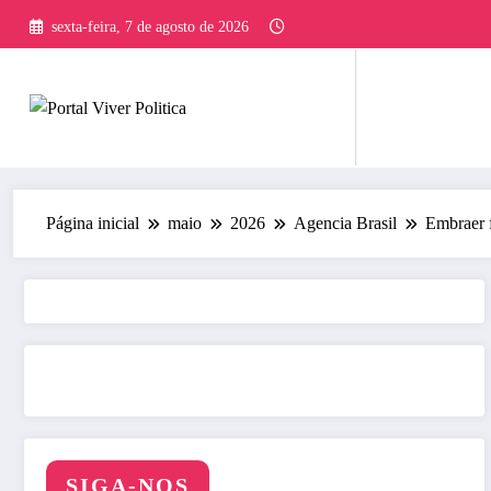
Pular
sexta-feira, 7 de agosto de 2026
para
o
conteúdo
Página inicial
maio
2026
Agencia Brasil
Embraer 
SIGA-NOS