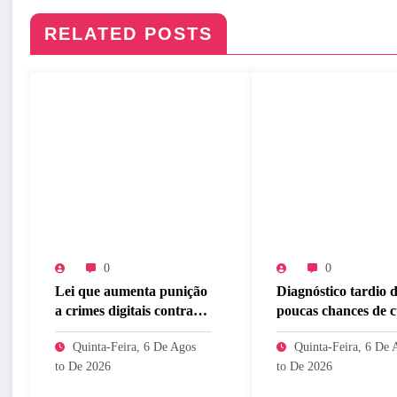
RELATED POSTS
0
0
Lei que aumenta punição
Diagnóstico tardio 
a crimes digitais contra
poucas chances de 
crianças é sancionada
para o câncer de p
Quinta-Feira, 6 De Agos
Quinta-Feira, 6 De 
To De 2026
To De 2026