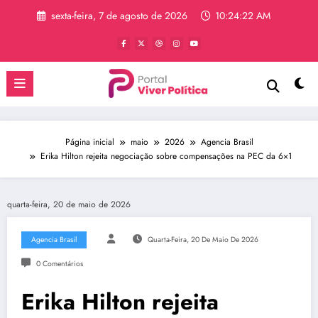
Pular
sexta-feira, 7 de agosto de 2026
10:24:22 AM
para
o
conteúdo
Página inicial
maio
2026
Agencia Brasil
Erika Hilton rejeita negociação sobre compensações na PEC da 6×1
quarta-feira, 20 de maio de 2026
Agencia Brasil
Quarta-Feira, 20 De Maio De 2026
0 Comentários
Erika Hilton rejeita