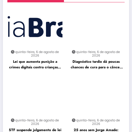
quinta-feira, 6 de agosto de
quinta-feira, 6 de agosto de
2026
2026
Lei que aumenta punição a
Diagnóstico tardio dá poucas
crimes digitais contra crianças é
chances de cura para o câncer
sancionada
de pulmão
quinta-feira, 6 de agosto de
quinta-feira, 6 de agosto de
2026
2026
STF suspende julgamento de lei
25 anos sem Jorge Amado: