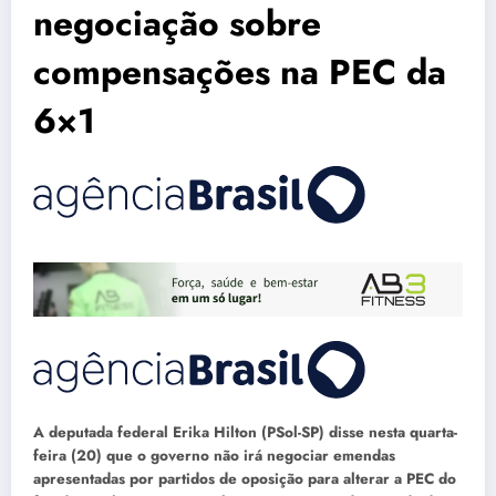
negociação sobre
compensações na PEC da
6×1
A deputada federal Erika Hilton (PSol-SP) disse nesta quarta-
feira (20) que o governo não irá negociar emendas
apresentadas por partidos de oposição para alterar a PEC do