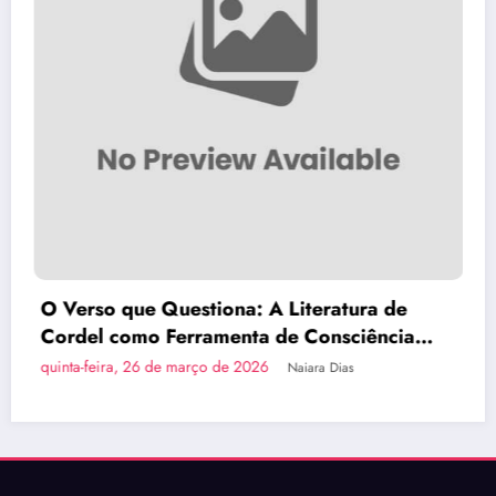
ra de
Brasília Inova com a Primeira Rota T
iência
do País em Ônibus a Hidrogênio Ve
quinta-feira, 26 de março de 2026
Naiara Dias