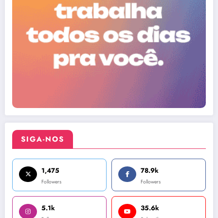
SIGA-NOS
1,475
78.9k
Followers
Followers
5.1k
35.6k