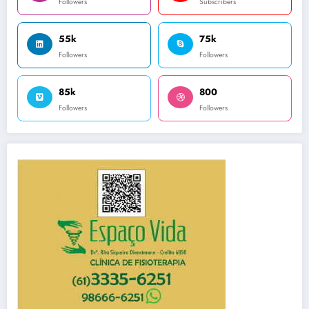
Followers
Subscribers
55k
75k
Followers
Followers
85k
800
Followers
Followers