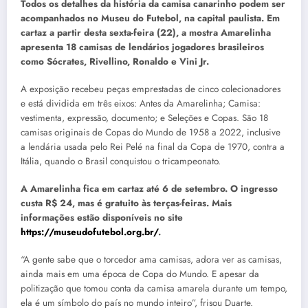
Todos os detalhes da história da camisa canarinho podem ser
acompanhados no Museu do Futebol, na capital paulista. Em
cartaz a partir desta sexta-feira (22), a mostra Amarelinha
apresenta 18 camisas de lendários jogadores brasileiros
como Sócrates, Rivellino, Ronaldo e Vini Jr.
A exposição recebeu peças emprestadas de cinco colecionadores
e está dividida em três eixos: Antes da Amarelinha; Camisa:
vestimenta, expressão, documento; e Seleções e Copas. São 18
camisas originais de Copas do Mundo de 1958 a 2022, inclusive
a lendária usada pelo Rei Pelé na final da Copa de 1970, contra a
Itália, quando o Brasil conquistou o tricampeonato.
A Amarelinha fica em cartaz até 6 de setembro. O ingresso
custa R$ 24, mas é gratuito às terças-feiras. Mais
informações estão disponíveis no site
https://museudofutebol.org.br/
.
“A gente sabe que o torcedor ama camisas, adora ver as camisas,
ainda mais em uma época de Copa do Mundo. E apesar da
politização que tomou conta da camisa amarela durante um tempo,
ela é um símbolo do país no mundo inteiro”, frisou Duarte.