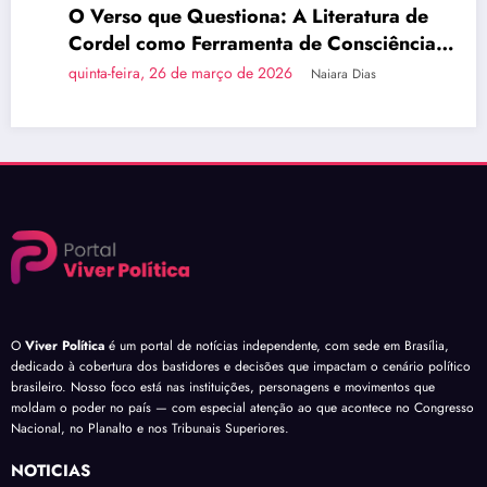
O Verso que Questiona: A Literatura de
Cordel como Ferramenta de Consciência
Política
quinta-feira, 26 de março de 2026
Naiara Dias
O
Viver Política
é um portal de notícias independente, com sede em Brasília,
dedicado à cobertura dos bastidores e decisões que impactam o cenário político
brasileiro. Nosso foco está nas instituições, personagens e movimentos que
moldam o poder no país — com especial atenção ao que acontece no Congresso
Nacional, no Planalto e nos Tribunais Superiores.
NOTÍCIAS