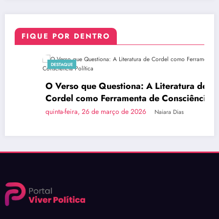
FIQUE POR DENTRO
DESTAQUE
O Verso que Questiona: A Literatura de
Cordel como Ferramenta de Consciência
Política
quinta-feira, 26 de março de 2026
Naiara Dias