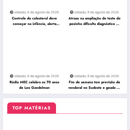
sábado, 8 de agosto de 2026
sábado, 8 de agosto de 2026
Controle do colesterol deve
Atraso na ampliação do teste do
começar na infância, alerta
pezinho dificulta diagnóstico da
cardiologista
AME
sábado, 8 de agosto de 2026
sábado, 8 de agosto de 2026
Rádio MEC celebra os 70 anos
Fim de semana tem previsão de
de Leo Gandelman
vendaval no Sudeste e geada no
Sul
TOP MATÉRIAS