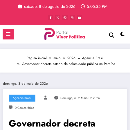
Pular
sábado, 8 de agosto de 2026
5:05:35 PM
para
o
conteúdo
Página inicial
maio
2026
Agencia Brasil
Governador decreta estado de calamidade pública na Paraíba
domingo, 3 de maio de 2026
Agencia Brasil
Domingo, 3 De Maio De 2026
0 Comentários
Governador decreta