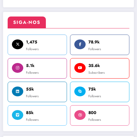
SIGA-NOS
1,475
78.9k
Followers
Followers
5.1k
35.6k
Followers
Subscribers
55k
75k
Followers
Followers
85k
800
Followers
Followers