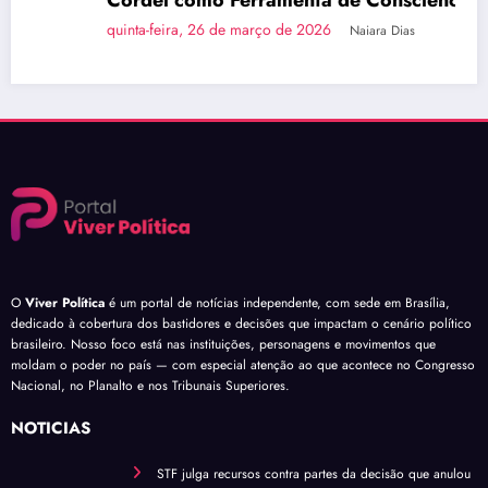
Cordel como Ferramenta de Consciência
Política
quinta-feira, 26 de março de 2026
Naiara Dias
O
Viver Política
é um portal de notícias independente, com sede em Brasília,
dedicado à cobertura dos bastidores e decisões que impactam o cenário político
brasileiro. Nosso foco está nas instituições, personagens e movimentos que
moldam o poder no país — com especial atenção ao que acontece no Congresso
Nacional, no Planalto e nos Tribunais Superiores.
NOTÍCIAS
STF julga recursos contra partes da decisão que anulou