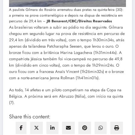
A paulista Gilmara do Rosário arrematou duas pratas na quinta-feira (30):
a prmeira na prova contrarrelógico e depois na dispua de resistência em
percurso de 29,4 km –
JB Benavent/CBC/Direitos Reservados
As brasileiras voltaram a subir ao pódio no dia seguinte. Gilmara
chegou em segundo lugar na prova de resistência em percurso de
29,4 km (dividido em três voltas), com o tempo 1h30min34s, atrás
apenas da tailandesa Patcharapha Seesen, que levou o ouro. O
bronze ficou com a britânica Marina Logacheva (1h31min44s). A
compatriota Jéssica também foi vice-campeã no percurso de 49,8
km (dividido em cinco voltas), com o tempo de 1h29min24s. O
ouro ficou com a francesa Anaïs Vincent (1h26min32s) e o bronze
com a norte-americana Jenna Rollman (1h41min01s).
Ao todo, 14 atletas e um piloto competiram na etapa da Copa na
Bélgica. A próxima será em Abruzzo (Itália), com início na quinta
(7).
Share this content: