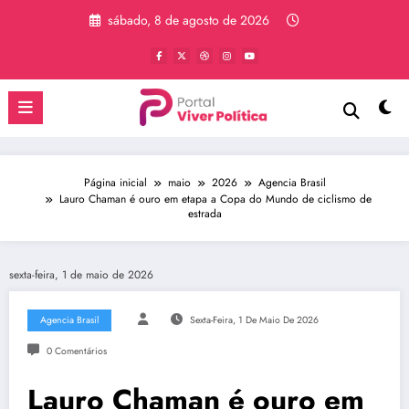
Pular
sábado, 8 de agosto de 2026
para
o
conteúdo
Página inicial
maio
2026
Agencia Brasil
Lauro Chaman é ouro em etapa a Copa do Mundo de ciclismo de
estrada
sexta-feira, 1 de maio de 2026
Agencia Brasil
Sexta-Feira, 1 De Maio De 2026
0 Comentários
Lauro Chaman é ouro em