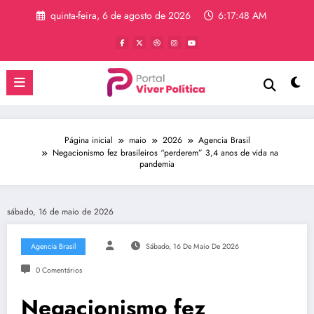
Pular
quinta-feira, 6 de agosto de 2026
6:17:49 AM
para
o
conteúdo
Página inicial
maio
2026
Agencia Brasil
Negacionismo fez brasileiros “perderem” 3,4 anos de vida na
pandemia
sábado, 16 de maio de 2026
Agencia Brasil
Sábado, 16 De Maio De 2026
0 Comentários
Negacionismo fez