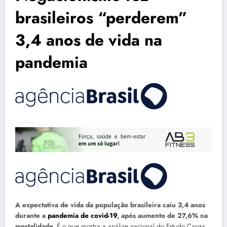
brasileiros “perderem”
3,4 anos de vida na
pandemia
A expectativa de vida da população brasileira caiu 3,4 anos
durante a
pandemia de covid-19
, após aumento de 27,6% na
mortalidade.
É o que mostra a análise nacional do Estudo Carga