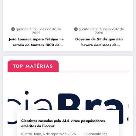
quarta-feira, 5 de agosto de
quarta-feira, 5 de agosto de
2026
2026
João Fonseca supera Tsitsipas na
Governo de SP diz que não
estreia do Masters 1000 de
haverá demissões de
Montreal
funcionários da CPTM
TOP MATÉRIAS
Cientistas cassados pelo AI-5 viram pesquisadores
eméritos da Fiocruz
quarta-feira, 5 de agosto de 2026
0 Comentários