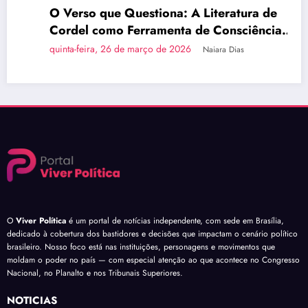
O Verso que Questiona: A Literatura de
Cordel como Ferramenta de Consciência
Política
quinta-feira, 26 de março de 2026
Naiara Dias
O
Viver Política
é um portal de notícias independente, com sede em Brasília,
dedicado à cobertura dos bastidores e decisões que impactam o cenário político
brasileiro. Nosso foco está nas instituições, personagens e movimentos que
moldam o poder no país — com especial atenção ao que acontece no Congresso
Nacional, no Planalto e nos Tribunais Superiores.
NOTÍCIAS