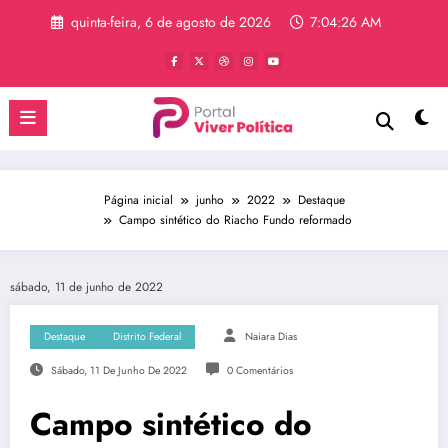
Pular
quinta-feira, 6 de agosto de 2026
7:04:26 AM
para
o
conteúdo
Página inicial
junho
2022
Destaque
Campo sintético do Riacho Fundo reformado
sábado, 11 de junho de 2022
Destaque
Distrito Federal
Naiara Dias
Sábado, 11 De Junho De 2022
0 Comentários
Campo sintético do