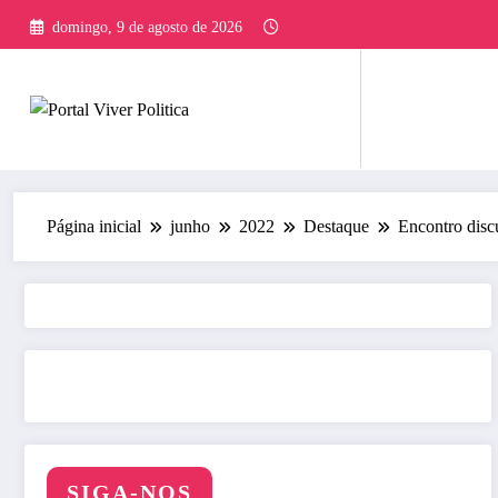
Pular
domingo, 9 de agosto de 2026
para
o
conteúdo
Página inicial
junho
2022
Destaque
Encontro discu
SIGA-NOS