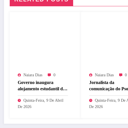
Naiara Dias
0
Naiara Dias
0
Governo inaugura
Jornalista da
alojamento estudantil do
comunicação do Pso
ITA Ceará
denuncia perseguiçã
Quinta-Feira, 9 De Abril
Quinta-Feira, 9 De 
ameaças
De 2026
De 2026