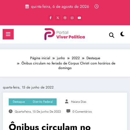
Pular
quinta-feira, 6 de agosto de 2026
para
o
conteúdo
Página inicial
junho
2022
Destaque
Ônibus circulam no feriado de Corpus Christi com horários de
domingo
quarta-feira, 15 de junho de 2022
Destaque
Distrito Federal
Naiara Dias
Quarta-Feira, 15 De Junho De 2022
0 Comentários
Ônibus circulam no