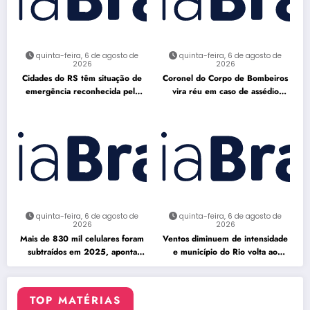
quinta-feira, 6 de agosto de
quinta-feira, 6 de agosto de
2026
2026
Cidades do RS têm situação de
Coronel do Corpo de Bombeiros
emergência reconhecida pela
vira réu em caso de assédio
Defesa Civil
sexual
quinta-feira, 6 de agosto de
quinta-feira, 6 de agosto de
2026
2026
Mais de 830 mil celulares foram
Ventos diminuem de intensidade
subtraídos em 2025, aponta
e município do Rio volta ao
relatório
Estágio 1
TOP MATÉRIAS