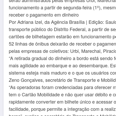
funcionamento a partir de segunda-feira (1º), mesm
receber o pagamento em dinheiro
Por Adriana Izel, da Agência Brasília | Edição: Saul
transporte público do Distrito Federal, a partir de 
cartões de bilhetagem estarão em funcionamento p
52 linhas de ônibus deixarão de receber o pagamen
pelas empresas de coletivos: Urbi, Marechal, Pirac
“A retirada gradual do dinheiro a bordo está sendo
mais agilidade ao embarque e ao desembarque. Est
sistema esteja mais maduro e o que os usuários c
Zeno Gonçalves, secretário de Transporte e Mobili
“As operadoras foram credenciadas para oferecer 
tem o Cartão Mobilidade e não quer usar débito e 
rapidamente converter em bilhete único e acessar o
facilidade, porque permite a integração com a real
horas”, explica o secretário de Transporte e Mobil