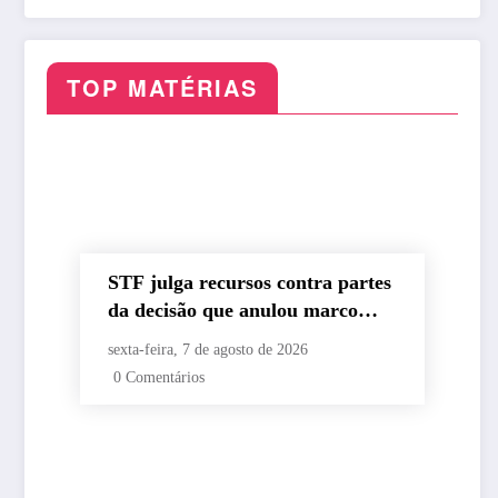
cartão de inscrição
e IA nas eleições
TOP MATÉRIAS
STF julga recursos contra partes
da decisão que anulou marco
temporal
sexta-feira, 7 de agosto de 2026
0 Comentários