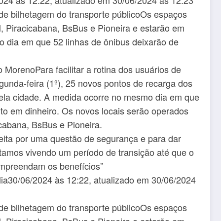
de bilhetagem do transporte públicoOs espaços
, Piracicabana, BsBus e Pioneira e estarão em
o dia em que 52 linhas de ônibus deixarão de
o MorenoPara facilitar a rotina dos usuários de
segunda-feira (1º), 25 novos pontos de recarga dos
ela cidade. A medida ocorre no mesmo dia em que
to em dinheiro. Os novos locais serão operados
icabana, BsBus e Pioneira.
 feita por uma questão de segurança e para dar
amos vivendo um período de transição até que o
ompreendam os benefícios”
ília30/06/2024 às 12:22, atualizado em 30/06/2024
de bilhetagem do transporte públicoOs espaços
, Piracicabana, BsBus e Pioneira e estarão em