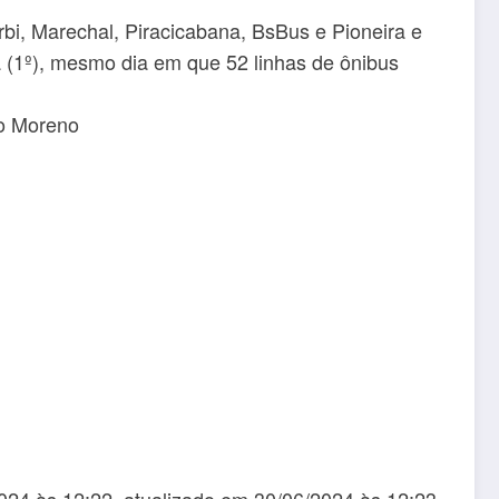
i, Marechal, Piracicabana, BsBus e Pioneira e
a (1º), mesmo dia em que 52 linhas de ônibus
lo Moreno
2024 às 12:22, atualizado em 30/06/2024 às 12:23