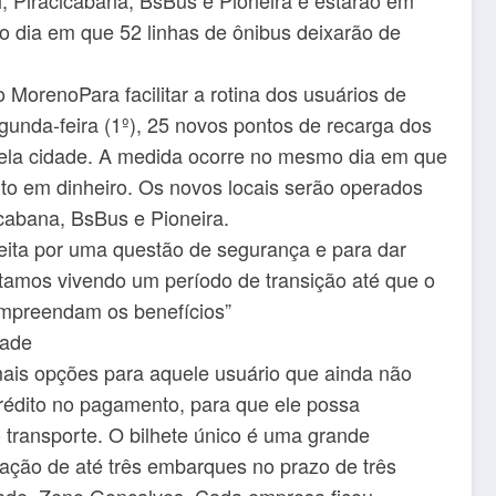
o dia em que 52 linhas de ônibus deixarão de
o MorenoPara facilitar a rotina dos usuários de
segunda-feira (1º), 25 novos pontos de recarga dos
ela cidade. A medida ocorre no mesmo dia em que
to em dinheiro. Os novos locais serão operados
icabana, BsBus e Pioneira.
 feita por uma questão de segurança e para dar
amos vivendo um período de transição até que o
ompreendam os benefícios”
dade
mais opções para aquele usuário que ainda não
crédito no pagamento, para que ele possa
 transporte. O bilhete único é uma grande
ização de até três embarques no prazo de três
idade, Zeno Gonçalves. Cada empresa ficou