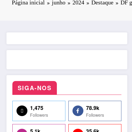
Página inicial
junho
2024
Destaque
DF g
SIGA-NOS
1,475
78.9k
Followers
Followers
5.1k
35.6k