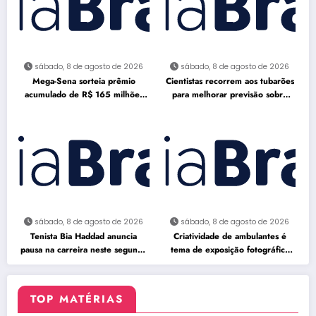
sábado, 8 de agosto de 2026
sábado, 8 de agosto de 2026
Mega-Sena sorteia prêmio
Cientistas recorrem aos tubarões
acumulado de R$ 165 milhões
para melhorar previsão sobre
neste domingo
furacões
sábado, 8 de agosto de 2026
sábado, 8 de agosto de 2026
Tenista Bia Haddad anuncia
Criatividade de ambulantes é
pausa na carreira neste segundo
tema de exposição fotográfica
semestre
no Rio
TOP MATÉRIAS