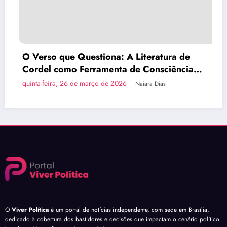
O Verso que Questiona: A Literatura de
Cordel como Ferramenta de Consciência
Política
quinta-feira, 26 de março de 2026
Naiara Dias
O
Viver Política
é um portal de notícias independente, com sede em Brasília,
dedicado à cobertura dos bastidores e decisões que impactam o cenário político