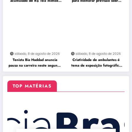
acumulado de R$ 165 milhões
para melhorar previsão sobre
neste domingo
furacões
sábado, 8 de agosto de 2026
sábado, 8 de agosto de 2026
Tenista Bia Haddad anuncia
Criatividade de ambulantes é
pausa na carreira neste segundo
tema de exposição fotográfica
semestre
no Rio
TOP MATÉRIAS