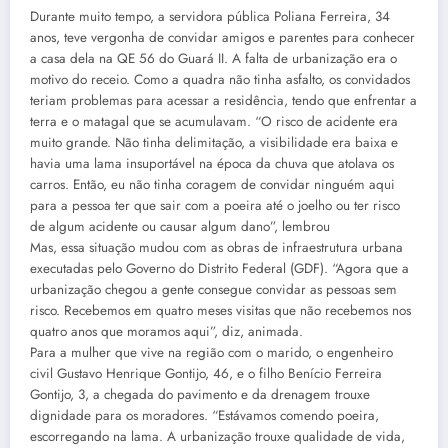
Durante muito tempo, a servidora pública Poliana Ferreira, 34
anos, teve vergonha de convidar amigos e parentes para conhecer
a casa dela na QE 56 do Guará II. A falta de urbanização era o
motivo do receio. Como a quadra não tinha asfalto, os convidados
teriam problemas para acessar a residência, tendo que enfrentar a
terra e o matagal que se acumulavam. “O risco de acidente era
muito grande. Não tinha delimitação, a visibilidade era baixa e
havia uma lama insuportável na época da chuva que atolava os
carros. Então, eu não tinha coragem de convidar ninguém aqui
para a pessoa ter que sair com a poeira até o joelho ou ter risco
de algum acidente ou causar algum dano”, lembrou
Mas, essa situação mudou com as obras de infraestrutura urbana
executadas pelo Governo do Distrito Federal (GDF). “Agora que a
urbanização chegou a gente consegue convidar as pessoas sem
risco. Recebemos em quatro meses visitas que não recebemos nos
quatro anos que moramos aqui”, diz, animada.
Para a mulher que vive na região com o marido, o engenheiro
civil Gustavo Henrique Gontijo, 46, e o filho Benício Ferreira
Gontijo, 3, a chegada do pavimento e da drenagem trouxe
dignidade para os moradores. “Estávamos comendo poeira,
escorregando na lama. A urbanização trouxe qualidade de vida,