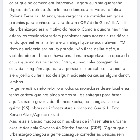
coisa que no começo era impossível. Agora eu sinto que tenho
dignidade”, definiu.Durante muito tempo, a servidora pública
Poliana Ferreira, 34 anos, teve vergonha de convidar amigos e
parentes para conhecer a casa dela na QE 56 do Guará II. A falta
de urbanização era o motivo do receio. Como a quadra não tinha
asfalto, os convidados teriam problemas para acessar a residência,
tendo que enfrentar a terra e o matagal que se acumulavam. “O
risco de acidente era muito grande. Não tinha delimitação, a
visibilidade era baixa e havia uma lama insuportável na época da
chuva que atolava os carros. Então, eu não tinha coragem de
convidar ninguém aqui para a pessoa ter que sair com a poeira
até o joelho ou ter risco de algum acidente ou causar algum dano”,
lembrou.
“A gente está dando retorno a todos os moradores desse local e eu
tenho certeza que nós ainda temos muitas entregas para fazer
aqui”, disse o governador Ibaneis Rocha, ao inaugurar, nesta
quinta (25), obras de infraestrutura urbana no Guará II | Foto:
Renato Alves/Agência Brasília
Mas, essa situação mudou com as obras de infraestrutura urbana
executadas pelo Governo do Distrito Federal (GDF). “Agora que a
urbanização chegou a gente consegue convidar as pessoas sem