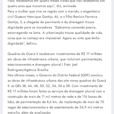
risco. Recebemos em quatro meses visitas que não recebemos nos
quatro anos que moramos aqui”, diz, animada.
Para a mulher que vive na região com o marido, o engenheiro
civil Gustavo Henrique Gontijo, 46, e o filho Benício Ferreira
Gontijo, 3, a chegada do pavimento e da drenagem trouxe
dignidade para os moradores. “Estávamos comendo poeira,
escorregando na lama. A urbanização trouxe qualidade de vida,
coisa que no começo era impossível. Agora eu sinto que tenho
dignidade”, definiu.
Quadras do Guará II receberam investimentos de R$ 17 milhões
em obras de infraestrutura urbana, que incluíram pavimentação,
estacionamentos e drenagem pluvial | Foto: Joel
Rodrigues/Agência Brasília
Nos últimos meses, o Governo do Distrito Federal (GDF) concluiu
as obras de infraestrutura urbana das oito novas quadras do Guará
II: as QEs 38, 44, 48, 50, 52, 54, 56 e 58. Com investimento de
R$ 17 milhões foram feitos os serviços de drenagem pluvial com a
construção de mais de 11 mil metros de rede e de 116 bocas de
lobo, de pavimentação de 8,6 km, de implantação de mais de 70
vagas de estacionamentos e de assentamento de 24,9 mil metros
meio-fio, além da sinalização.