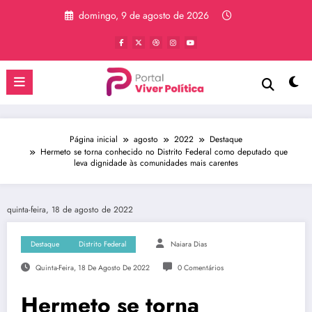
Pular
domingo, 9 de agosto de 2026
para
o
conteúdo
Página inicial
agosto
2022
Destaque
Hermeto se torna conhecido no Distrito Federal como deputado que
leva dignidade às comunidades mais carentes
quinta-feira, 18 de agosto de 2022
Destaque
Distrito Federal
Naiara Dias
Quinta-Feira, 18 De Agosto De 2022
0 Comentários
Hermeto se torna