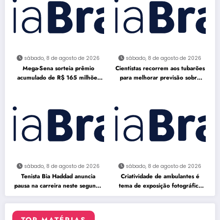
sábado, 8 de agosto de 2026
sábado, 8 de agosto de 2026
Mega-Sena sorteia prêmio
Cientistas recorrem aos tubarões
acumulado de R$ 165 milhões
para melhorar previsão sobre
neste domingo
furacões
sábado, 8 de agosto de 2026
sábado, 8 de agosto de 2026
Tenista Bia Haddad anuncia
Criatividade de ambulantes é
pausa na carreira neste segundo
tema de exposição fotográfica
semestre
no Rio
TOP MATÉRIAS