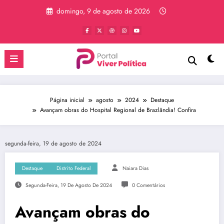
Pular
domingo, 9 de agosto de 2026
para
o
conteúdo
Página inicial
agosto
2024
Destaque
Avançam obras do Hospital Regional de Brazlândia! Confira
segunda-feira, 19 de agosto de 2024
Destaque
Distrito Federal
Naiara Dias
Segunda-Feira, 19 De Agosto De 2024
0 Comentários
Avançam obras do