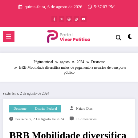
Pular
quinta-feira, 6 de agosto de 2026
5:37:04 PM
para
o
conteúdo
Página inicial
agosto
2024
Destaque
BRB Mobilidade diversifica meios de pagamento a usuários de transporte
público
sexta-feira, 2 de agosto de 2024
Destaque
Distrito Federal
Naiara Dias
Sexta-Feira, 2 De Agosto De 2024
0 Comentários
BRB Mobilidade diversifica