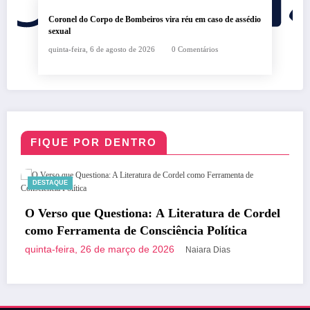
Coronel do Corpo de Bombeiros vira réu em caso de assédio
sexual
quinta-feira, 6 de agosto de 2026
0 Comentários
FIQUE POR DENTRO
DESTAQUE
a de Cordel
Brasília Inova com a Primeira Rota Tu
ítica
País em Ônibus a Hidrogênio Verde
quinta-feira, 26 de março de 2026
ias
Naiara Dia