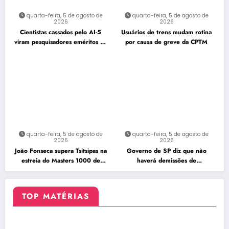
quarta-feira, 5 de agosto de
quarta-feira, 5 de agosto de
2026
2026
Cientistas cassados pelo AI-5
Usuários de trens mudam rotina
viram pesquisadores eméritos da
por causa de greve da CPTM
Fiocruz
quarta-feira, 5 de agosto de
quarta-feira, 5 de agosto de
2026
2026
João Fonseca supera Tsitsipas na
Governo de SP diz que não
estreia do Masters 1000 de
haverá demissões de
Montreal
funcionários da CPTM
TOP MATÉRIAS