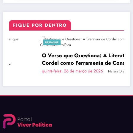
FIQUE POR DENTRO
DESTAQUE
O Verso que Questiona: A Literatura de
Cordel como Ferramenta de Consciência
Política
quinta-feira, 26 de março de 2026
Naiara Dias