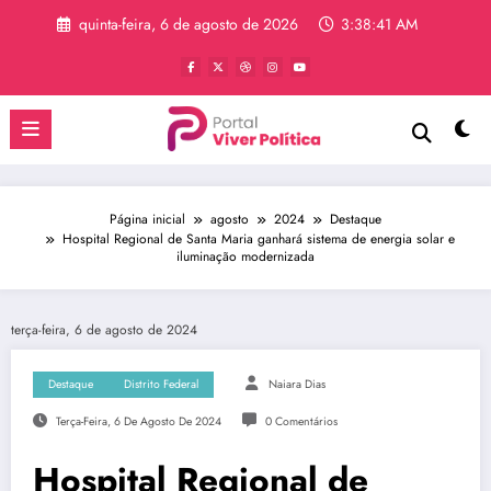
Pular
quinta-feira, 6 de agosto de 2026
3:38:41 AM
para
o
conteúdo
Página inicial
agosto
2024
Destaque
Hospital Regional de Santa Maria ganhará sistema de energia solar e
iluminação modernizada
terça-feira, 6 de agosto de 2024
Destaque
Distrito Federal
Naiara Dias
Terça-Feira, 6 De Agosto De 2024
0 Comentários
Hospital Regional de