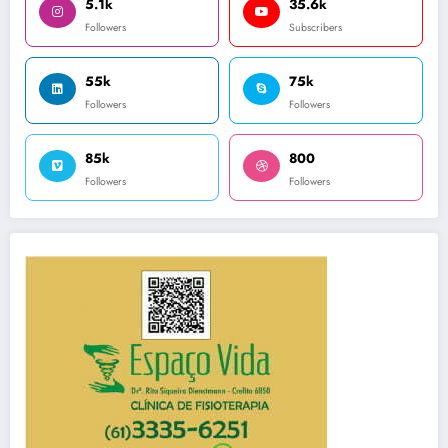
5.1k
35.6k
Followers
Subscribers
55k
75k
Followers
Followers
85k
800
Followers
Followers