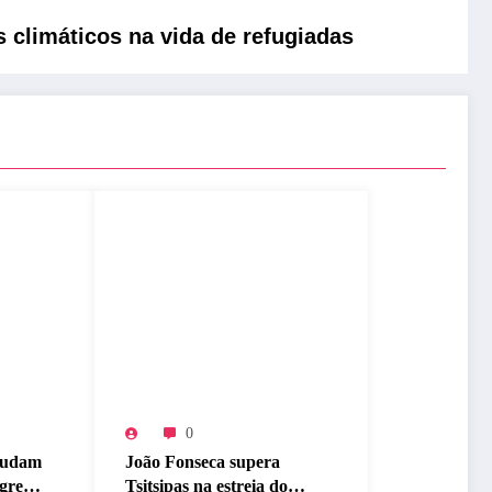
climáticos na vida de refugiadas
0
 mudam
João Fonseca supera
 greve
Tsitsipas na estreia do